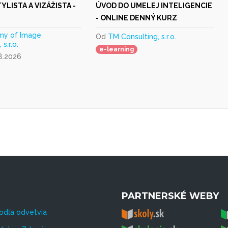
LISTA A VIZÁŽISTA -
ÚVOD DO UMELEJ INTELIGENCIE
- ONLINE DENNÝ KURZ
my of Image
Od
TM Consulting, s.r.o.
s.r.o.
e-learning
8.2026
PARTNERSKÉ WEBY
odľa odvetvia