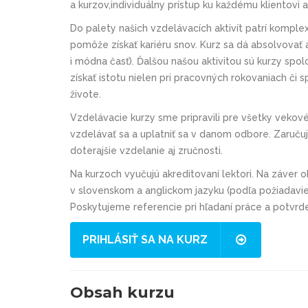
a kurzov,individuálny prístup ku každému klientovi 
Do palety našich vzdelávacích aktivít patrí komple
pomôže získať kariéru snov. Kurz sa dá absolvovať 
i módna časť). Ďalšou našou aktivitou sú kurzy spo
získať istotu nielen pri pracovných rokovaniach či 
živote.
Vzdelávacie kurzy sme pripravili pre všetky vekové
vzdelávať sa a uplatniť sa v danom odbore. Zaruču
doterajšie vzdelanie aj zručnosti.
Na kurzoch vyučujú akreditovaní lektori. Na záver ob
v slovenskom a anglickom jazyku (podľa požiadaviek
Poskytujeme referencie pri hľadaní práce a potvrde
PRIHLÁSIŤ SA NA KURZ
Obsah kurzu