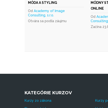
MÓDA A STYLING
MÓDNY STY
ONLINE
Od
Academy of Image
Consulting, s.r.o.
Od
Acade
Otvára sa podľa záujmu
Consulting, 
Začína 23.
KATEGÓRIE KURZOV
Kurzy zo zákona
Kurzy p