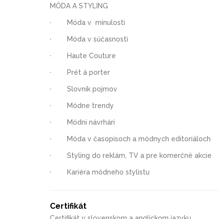
MÓDA A STYLING
· Móda v minulosti
· Móda v súčasnosti
· Haute Couture
· Prét á porter
· Slovník pojmov
· Módne trendy
· Módni návrhári
· Móda v časopisoch a módnych editoriáloch
· Styling do reklám, TV a pre komerčné akcie
· Kariéra módneho stylistu
Certifikát
Certifikát v slovenskom a anglickom jazyku