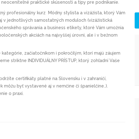
a neoceniteľné praktické skúsenosti a tipy pre podnikanie.
xný profesionálny kurz Módny stylista a vizážista, ktorý Vám
aj v jednotlivých samostatných moduloch (vizážistická
ločenského správania a business etikety, ktoré Vám umožnia
spoločenských akciách na najvyššej úrovni, ale i v bežnom
 kategórie, začiatočníkom i pokročilým, ktorí majú záujem
jeme striktne INDIVIDUÁLNY PRÍSTUP, ktorý zohľadní Vaše
držíte certifikáty platné na Slovensku i v zahraničí,
 môžu byť vystavené aj v nemčine či španielčine..).
nie o praxi.