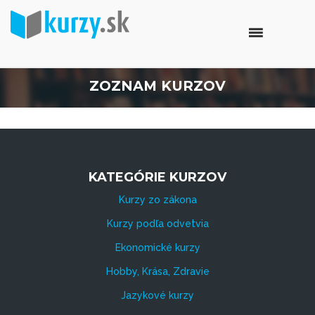
ZOZNAM KURZOV
KATEGÓRIE KURZOV
Kurzy zo zákona
Kurzy podľa odvetvia
Ekonomické kurzy
Hobby, Krása, Zdravie
Jazykové kurzy