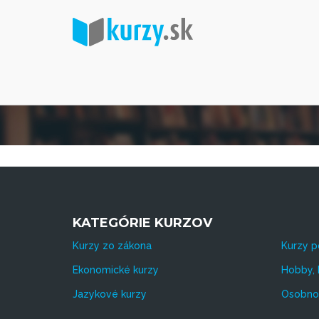
KATEGÓRIE KURZOV
Kurzy zo zákona
Kurzy p
Ekonomické kurzy
Hobby, 
Jazykové kurzy
Osobnos