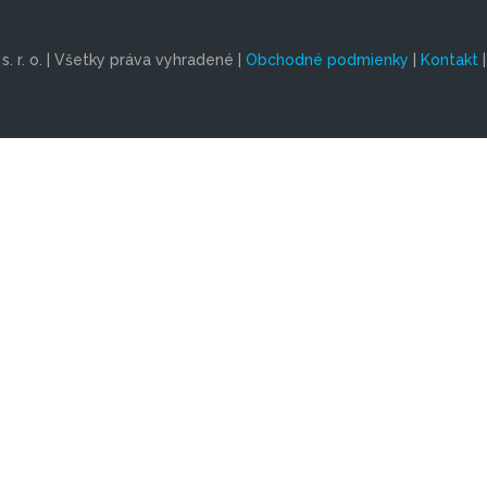
. r. o. | Všetky práva vyhradené |
Obchodné podmienky
|
Kontakt