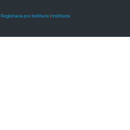
|
Registrácia pre inštitúcie
|
Inštitúcie