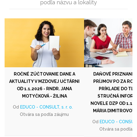
podľa názvu a lokality
ROČNÉ ZÚČTOVANIE DANE A
DAŇOVÉ PRIZNANIE 
AKTUALITY V MZDOVEJ UČTÁRNI
PRÍJMOV PO ZA ROK
OD 1.1.2026 - RNDR. JANA
PRÍKLADE DO TLA
MOTYČKOVÁ - ŽILINA
STRUČNÁ INFORM
NOVELE DZP OD 1.1.20
Od
EDUCO - CONSULT, s. r. o.
MÁRIA DIMITROVOVÁ 
Otvára sa podľa záujmu
Od
EDUCO - CONSULT, 
Otvára sa podľa 