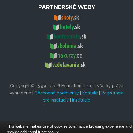
PARTNERSKÉ WEBY
Copyright © 1999 - 2026 Education s. r. o. | Všetky práva
vyhradené |
Obchodné podmienky
|
Kontakt
|
Registrácia
pre inštitúcie
|
Inštitúcie
This website makes use of cookies to enhance browsing experience and
provide additional functionality.