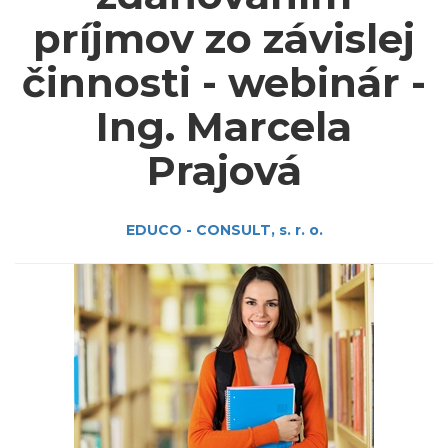
príjmov zo závislej
činnosti - webinár -
Ing. Marcela
Prajová
EDUCO - CONSULT, s. r. o.