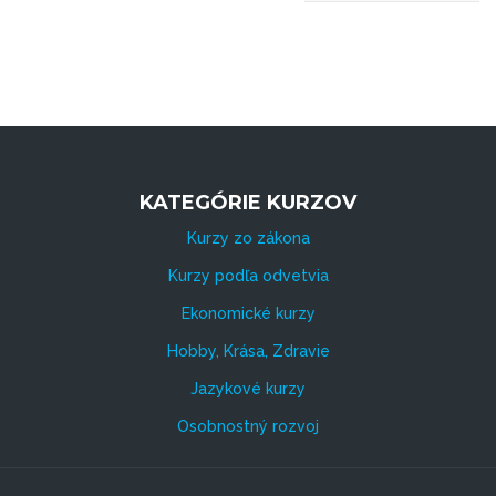
KATEGÓRIE KURZOV
Kurzy zo zákona
Kurzy podľa odvetvia
Ekonomické kurzy
Hobby, Krása, Zdravie
Jazykové kurzy
Osobnostný rozvoj