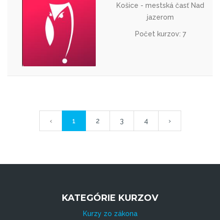
Košice - mestská časť Nad
jazerom
Počet kurzov: 7
‹
1
2
3
4
›
KATEGÓRIE KURZOV
Kurzy zo zákona