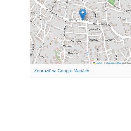
Leaflet
|
©
OpenStreetMap
contribut
Zobraziť na Google Mapách