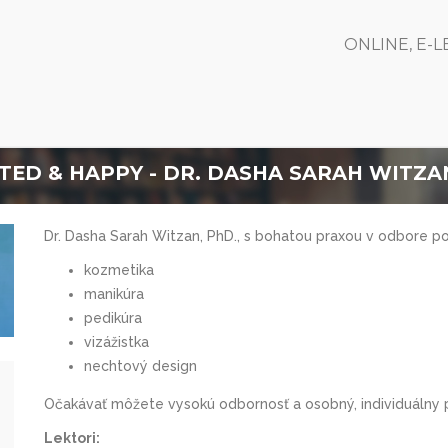
ONLINE, E-
TED & HAPPY - DR. DASHA SARAH WITZAN
Dr. Dasha Sarah Witzan, PhD., s bohatou praxou v odbore p
kozmetika
manikúra
pedikúra
vizážistka
nechtový design
Očakávať môžete vysokú odbornosť a osobný, individuálny p
Lektori: