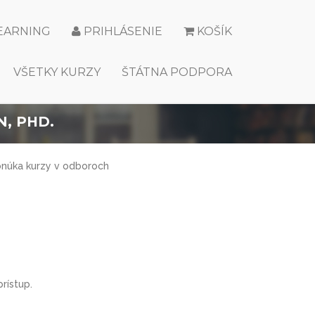
LEARNING
PRIHLÁSENIE
KOŠÍK
VŠETKY KURZY
ŠTÁTNA PODPORA
, PHD.
onúka kurzy v odboroch
rístup.