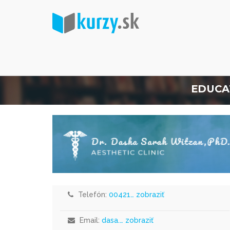
EDUCA
Telefón:
00421… zobraziť
Email:
dasa.… zobraziť