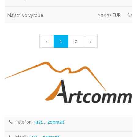
Majstri vo výrobe
392,37 EUR
8.9.
‹
1
2
›
Telefón:
+421 … zobraziť