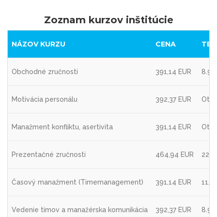
Zoznam kurzov inštitúcie
NÁZOV KURZU
CENA
TER
Obchodné zručnosti
391,14 EUR
8.9.
Motivácia personálu
392,37 EUR
Otvá
Manažment konfliktu, asertivita
391,14 EUR
Otvá
Prezentačné zručnosti
464,94 EUR
22.9
Časový manažment (Timemanagement)
391,14 EUR
11.8
Vedenie tímov a manažérska komunikácia
392,37 EUR
8.9.