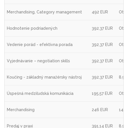
Merchandising, Category management
492 EUR
Otvá
Hodnotenie podriadených
392,37 EUR
Otvá
Vedenie porád - efektívna porada
392,37 EUR
Otvá
Vyjednávanie – negotiation skills
392,37 EUR
Otvá
Koučing - základný manažérsky nástroj
392,37 EUR
8.9.
Úspešná medziľudská komunikácia
195,57 EUR
Otvá
Merchandising
246 EUR
14.8
Predaj v praxi
391,14 EUR
8.9.