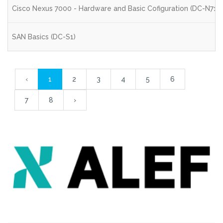
Cisco Nexus 7000 - Hardware and Basic Cofiguration (DC-N71)
SAN Basics (DC-S1)
‹
1
2
3
4
5
6
7
8
›