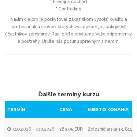
* Predaj a obchod
* Controlling
Našim cieľom je poskytovať zákazníkom vysokú kvalitu a
profesionálnu úroveň, ktorých výsledkom je spokojnosť
účastníkov seminárov. Radi preto privítame Vaše pripomienky
a postrehy. Určite nás posunú správnym smerom.
Ďalšie termíny kurzu
TERMÍN
CENA
MIESTO KONANIA
7.10.2026 - 7.10.2026
289,05 EUR
Železničiarska 13, 8110