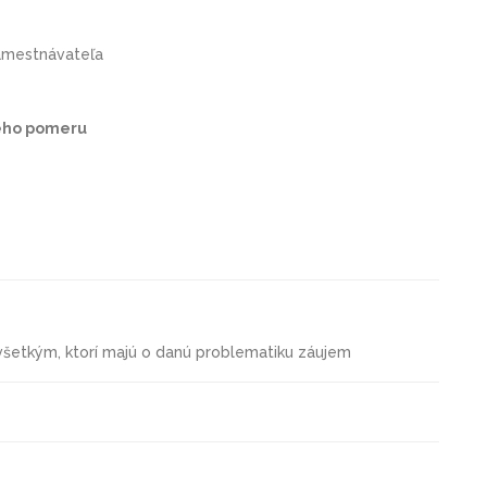
zamestnávateľa
ého pomeru
všetkým, ktorí majú o danú problematiku záujem