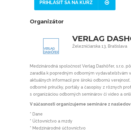
PRIHLÁSIŤ SA NA KURZ
Organizátor
VERLAG DASHÖ
Železničiarska 13, Bratislava
Medzinárodná spoločnosť Verlag Dashöfer, s.r.o. p
zaradila k popredným odborným vydavateľstvám v 
aktuálnych informacií pre širokú odbornú verejnosť
odborné príručky, portály a časopisy z rôznych prof
s organizáciou odborných seminárov či video a onl
V súčasnosti organizujeme semináre z nasledovn
* Dane
* Účtovníctvo a mzdy
* Medzinárodné účtovníctvo