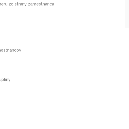
eru zo strany zamestnanca
amestnancov
iplíny