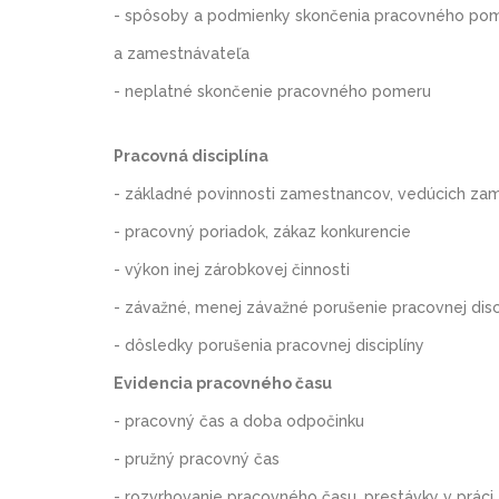
- spôsoby a podmienky skončenia pracovného pom
a zamestnávateľa
- neplatné skončenie pracovného pomeru
Pracovná disciplína
- základné povinnosti zamestnancov, vedúcich z
- pracovný poriadok, zákaz konkurencie
- výkon inej zárobkovej činnosti
- závažné, menej závažné porušenie pracovnej disc
- dôsledky porušenia pracovnej disciplíny
Evidencia pracovného času
- pracovný čas a doba odpočinku
- pružný pracovný čas
- rozvrhovanie pracovného času, prestávky v práci