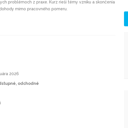
nych problémoch z praxe. Kurz rieši témy vzniku a skončenia
i dohody mimo pracovného pomeru.
nuára 2026
odstupné, odchodné
i