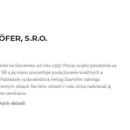
FER, S.R.O.
ôsobí na Slovensku od roku 1997. Počas svojho pôsobenia sa
SR a jej meno prezentuje poskytovanie kvalitných a
. Publikácie vydavateľstva Verlag Dashöfer zahŕňajú
esných oblastí. Na tieto oblasti v roku 2004 nadviazali aj
ine seminárov.
ých oblastí: