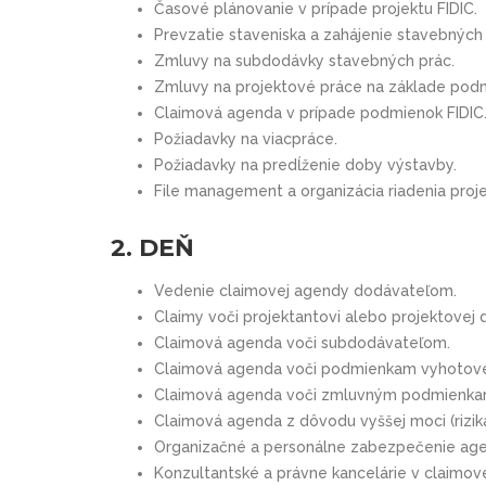
Časové plánovanie v prípade projektu FIDIC.
Prevzatie staveniska a zahájenie stavebných 
Zmluvy na subdodávky stavebných prác.
Zmluvy na projektové práce na základe podm
Claimová agenda v prípade podmienok FIDIC
Požiadavky na viacpráce.
Požiadavky na predĺženie doby výstavby.
File management a organizácia riadenia proje
2. DEŇ
Vedenie claimovej agendy dodávateľom.
Claimy voči projektantovi alebo projektovej 
Claimová agenda voči subdodávateľom.
Claimová agenda voči podmienkam vyhotove
Claimová agenda voči zmluvným podmienka
Claimová agenda z dôvodu vyššej moci (rizik
Organizačné a personálne zabezpečenie age
Konzultantské a právne kancelárie v claimov