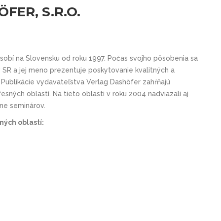
FER, S.R.O.
ôsobí na Slovensku od roku 1997. Počas svojho pôsobenia sa
SR a jej meno prezentuje poskytovanie kvalitných a
. Publikácie vydavateľstva Verlag Dashöfer zahŕňajú
esných oblastí. Na tieto oblasti v roku 2004 nadviazali aj
ine seminárov.
ých oblastí: