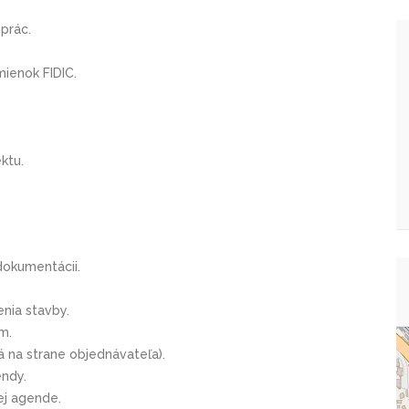
prác.
ienok FIDIC.
.
ktu.
dokumentácii.
nia stavby.
m.
á na strane objednávateľa).
ndy.
ej agende.