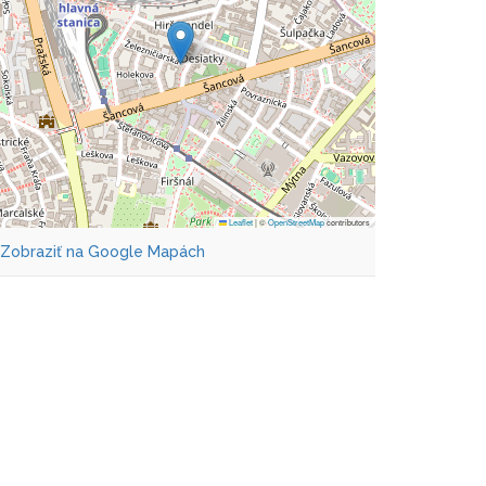
Leaflet
|
©
OpenStreetMap
contributors
Zobraziť na Google Mapách