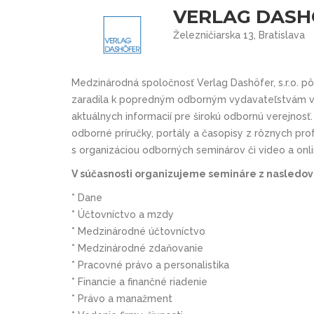
VERLAG DASHÖ
Železničiarska 13, Bratislava
Medzinárodná spoločnosť Verlag Dashöfer, s.r.o. p
zaradila k popredným odborným vydavateľstvám v 
aktuálnych informacií pre širokú odbornú verejnosť
odborné príručky, portály a časopisy z rôznych prof
s organizáciou odborných seminárov či video a onl
V súčasnosti organizujeme semináre z nasledovn
* Dane
* Účtovníctvo a mzdy
* Medzinárodné účtovníctvo
* Medzinárodné zdaňovanie
* Pracovné právo a personalistika
* Financie a finančné riadenie
* Právo a manažment