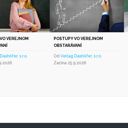
 VO VEREJNOM
POSTUPY VO VEREJNOM
ANÍ
OBSTARÁVANÍ
Dashöfer, s.r.o.
Od
Verlag Dashöfer, s.r.o.
9.2026
Začína 25.9.2026