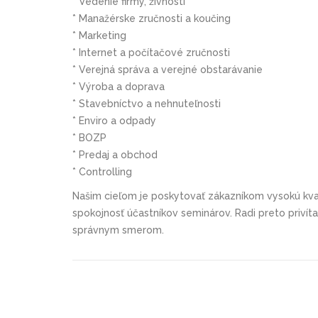
* Vedenie firmy, živnosti
* Manažérske zručnosti a koučing
* Marketing
* Internet a počítačové zručnosti
* Verejná správa a verejné obstarávanie
* Výroba a doprava
* Stavebníctvo a nehnuteľnosti
* Enviro a odpady
* BOZP
* Predaj a obchod
* Controlling
Našim cieľom je poskytovať zákazníkom vysokú kval
spokojnosť účastníkov seminárov. Radi preto priví
správnym smerom.