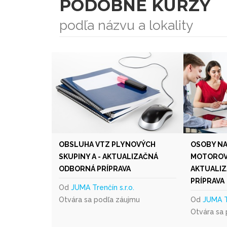
PODOBNÉ KURZY
podľa názvu a lokality
OBSLUHA VTZ PLYNOVÝCH
OSOBY N
SKUPINY A - AKTUALIZAČNÁ
MOTOROVÝ
ODBORNÁ PRÍPRAVA
AKTUALI
PRÍPRAVA
Od
JUMA Trenčín s.r.o.
Otvára sa podľa záujmu
Od
JUMA Tr
Otvára sa