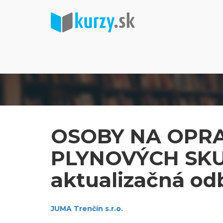
OSOBY NA OPR
PLYNOVÝCH SKU
aktualizačná od
JUMA Trenčín s.r.o.