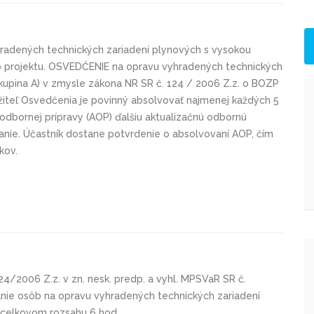
radených technických zariadení plynových s vysokou
o projektu. OSVEDČENIE na opravu vyhradených technických
kupina A) v zmysle zákona NR SR č. 124 / 2006 Z.z. o BOZP
držiteľ Osvedčenia je povinný absolvovať najmenej každých 5
 odbornej prípravy (AOP) ďalšiu aktualizačnú odbornú
anie. Účastník dostane potvrdenie o absolvovaní AOP, čím
kov.
4/2006 Z.z. v zn. nesk. predp. a vyhl. MPSVaR SR č.
anie osôb na opravu vyhradených technických zariadení
 celkovom rozsahu 6 hod.