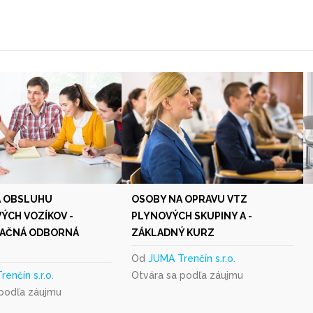
A OBSLUHU
OSOBY NA OPRAVU VTZ
CH VOZÍKOV -
PLYNOVÝCH SKUPINY A -
ZAČNÁ ODBORNÁ
ZÁKLADNÝ KURZ
Od
JUMA Trenčín s.r.o.
enčín s.r.o.
Otvára sa podľa záujmu
 podľa záujmu