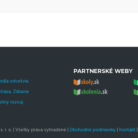
PARTNERSKÉ WEBY
odľa odvetvia
Krása, Zdravie
tný rozvoj
. r. o. | Všetky práva vyhradené |
Obchodné podmienky
|
Kontakt