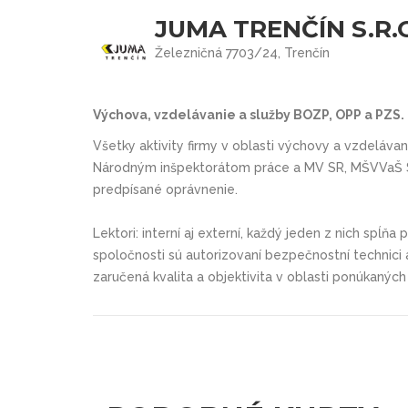
JUMA TRENČÍN S.R.
Železničná 7703/24, Trenčín
Výchova, vzdelávanie a služby BOZP, OPP a PZS.
Všetky aktivity firmy v oblasti výchovy a vzdeláva
Národným inšpektorátom práce a MV SR, MŠVVaŠ SR
predpísané oprávnenie.
Lektori: interní aj externí, každý jeden z nich spĺňa
spoločnosti sú autorizovaní bezpečnostní technici a 
zaručená kvalita a objektivita v oblasti ponúkaných 