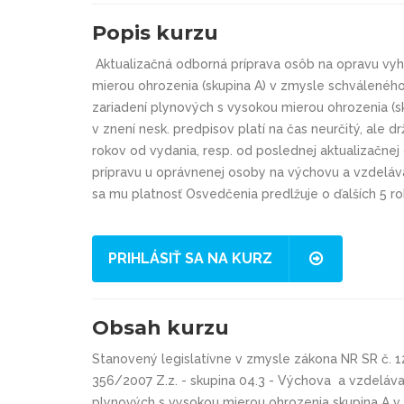
Popis kurzu
Aktualizačná odborná príprava osôb na opravu vyh
mierou ohrozenia (skupina A) v zmysle schválenéh
zariadení plynových s vysokou mierou ohrozenia (s
v znení nesk. predpisov platí na čas neurčitý, ale 
rokov od vydania, resp. od poslednej aktualizačnej
prípravu u oprávnenej osoby na výchovu a vzdeláv
sa mu platnosť Osvedčenia predlžuje o ďalších 5 ro
PRIHLÁSIŤ SA NA KURZ
Obsah kurzu
Stanovený legislatívne v zmysle zákona NR SR č. 12
356/2007 Z.z. - skupina 04.3 - Výchova a vzdeláv
plynových s vysokou mierou ohrozenia skupina A v