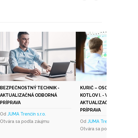
BEZPEČNOSTNÝ TECHNIK -
KURIČ – OSOBA NA OBSL
AKTUALIZAČNÁ ODBORNÁ
KOTLOV I. - V. TRIEDY -
PRÍPRAVA
AKTUALIZAČNÁ ODBORNÁ
PRÍPRAVA
Od
JUMA Trenčín s.r.o.
Otvára sa podľa záujmu
Od
JUMA Trenčín s.r.o.
Otvára sa podľa záujmu