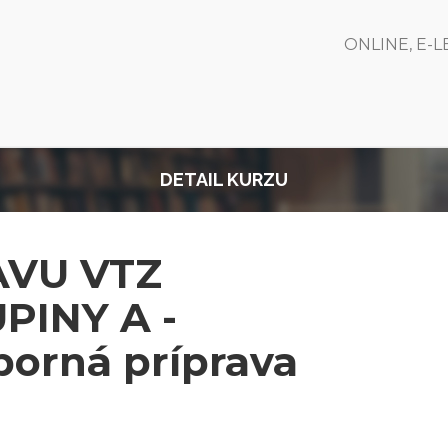
ONLINE, E-
DETAIL KURZU
AVU VTZ
PINY A -
borná príprava