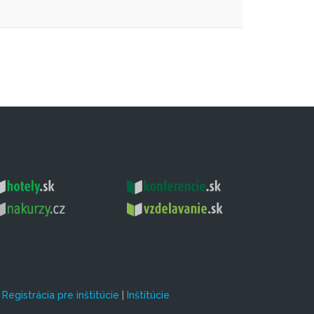
|
Registrácia pre inštitúcie
|
Inštitúcie