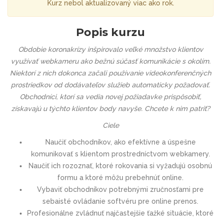
Kurz nebol aktualizovaný viac ako rok.
Popis kurzu
Obdobie koronakrízy inšpirovalo veľké množstvo klientov
využívať webkameru ako bežnú súčasť komunikácie s okolím.
Niektorí z nich dokonca začali používanie videokonferenčných
prostriedkov od dodávateľov služieb automaticky požadovať.
Obchodníci, ktorí sa vedia novej požiadavke prispôsobiť,
získavajú u týchto klientov body navyše. Chcete k nim patriť?
Ciele
Naučiť obchodníkov, ako efektívne a úspešne
komunikovať s klientom prostredníctvom webkamery.
Naučiť ich rozoznať, ktoré rokovania si vyžadujú osobnú
formu a ktoré môžu prebehnúť online.
Vybaviť obchodníkov potrebnými zručnosťami pre
sebaisté ovládanie softvéru pre online prenos.
Profesionálne zvládnuť najčastejšie ťažké situácie, ktoré