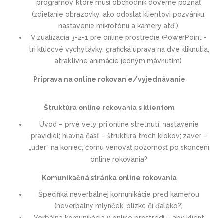
programov, ktoré musí obchodník dôverne poznať
(zdieľanie obrazovky, ako odoslať klientovi pozvánku,
nastavenie mikrofónu a kamery atď.).
Vizualizácia 3-2-1 pre online prostredie (PowerPoint -
tri kľúčové vychytávky, grafická úprava na dve kliknutia,
atraktívne animácie jedným mávnutím).
Príprava na online rokovanie/vyjednávanie
Štruktúra online rokovania s klientom
Úvod – prvé vety pri online stretnutí, nastavenie
pravidiel; hlavná časť – štruktúra troch krokov; záver –
„úder“ na koniec; čomu venovať pozornosť po skončení
online rokovania?
Komunikačná stránka online rokovania
Špecifiká neverbálnej komunikácie pred kamerou
(neverbálny mlynček, blízko či ďaleko?)
Verbálna komunikácia v online prostredí – aby klient