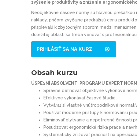
zvýšenie produktivity a zníženie ergonomického 
Neobjektívne časové normy sú hlavnou prekážkou r
náklady, pričom zvyčajne predražujú cenu produkto
prispievajú k zbytočným sporom medzi manažment
dôležitej oblasti sa treba venovať s profesionálnou
PRIHLÁSIŤ SA NA KURZ
Obsah kurzu
ÚSPEŠNÍ ABSOLVENTI PROGRAMU EXPERT NORM
Správne definovať objektívne výkonové nor
Efektívne vykonávať časové štúdie
Vytvárať si vlastné vnútropodnikové normatívy
Používať moderné prístupy k normovaniu prá
Eliminovať plytvanie a nepotrebné činnosti p
Posudzovať ergonomické riziká práce a navrh
Systematicky znižovať prácnosť na operáciá