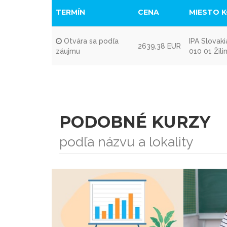
TERMÍN
CENA
MIESTO 
Otvára sa podľa
IPA Slovaki
2639,38 EUR
záujmu
010 01 Žili
PODOBNÉ KURZY
podľa názvu a lokality