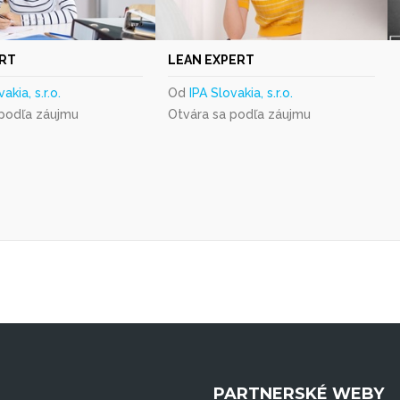
RT
LEAN EXPERT
akia, s.r.o.
Od
IPA Slovakia, s.r.o.
 podľa záujmu
Otvára sa podľa záujmu
PARTNERSKÉ WEBY