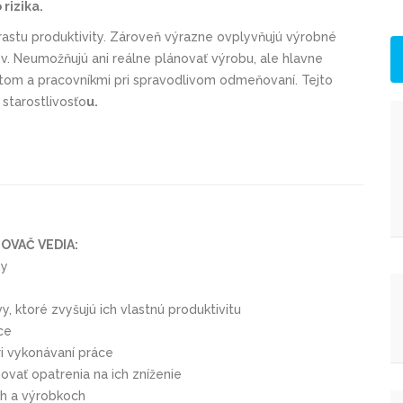
rizika.
astu produktivity. Zároveň výrazne ovplyvňujú výrobné
v. Neumožňujú ani reálne plánovať výrobu, ale hlavne
om a pracovníkmi pri spravodlivom odmeňovaní. Tejto
 starostlivosťo
u.
OVAČ VEDIA:
my
, ktoré zvyšujú ich vlastnú produktivitu
ce
ri vykonávaní práce
ovať opatrenia na ich zníženie
ch a výrobkoch