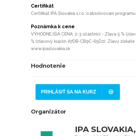
Certifikát
Certifikát IPA Slovakia s.r.o. o absolvovaní programu
Poznámka k cene
VÝHODNEJŠIA CENA: 2-3 účastníci - Zľava 5 % (zľav
% (zľavový kupón A7DB-CB9C-65D2). Zľavu získate u
www.ipaslovakia.sk
Hodnotenie
PRIHLÁSIŤ SA NA KURZ
Organizátor
IPA SLOVAKIA, 