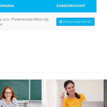
KONANIA
ZAREZERVOVAŤ
a, s.r.o., Predmestská 8600/95,
Rezervovať termín
na