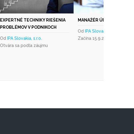
EXPERTNÉ TECHNIKY RIEŠENIA
MANAŽÉR ÚDRŽBY - EXPER
PROBLÉMOV V PODNIKOCH
Od
IPA Slovakia, s.r.o.
Od
IPA Slovakia, s.r.o.
Začína 15.9.2026
Otvára sa podľa záujmu