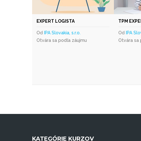
EXPERT LOGISTA
TPM EXPE
Od
IPA Slovakia, s.r.o.
Od
IPA Slov
Otvára sa podľa záujmu
Otvára sa
KATEGÓRIE KURZOV