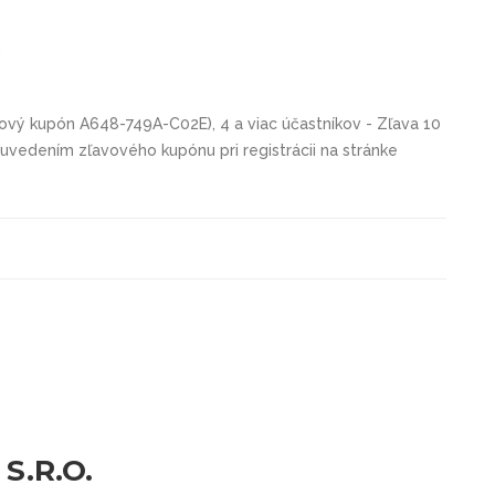
.
ový kupón A648-749A-C02E), 4 a viac účastníkov - Zľava 10
vedením zľavového kupónu pri registrácii na stránke
S.R.O.