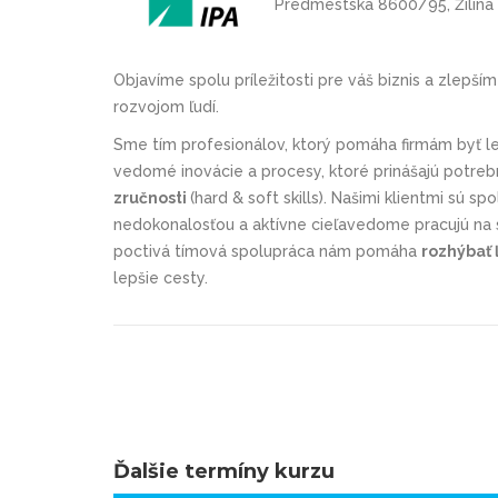
Predmestská 8600/95, Žilina
Objavíme spolu príležitosti pre váš biznis a zlepš
rozvojom ľudí.
Sme tím profesionálov, ktorý pomáha firmám byť l
vedomé inovácie a procesy, ktoré prinášajú potre
zručnosti
(hard & soft skills). Našimi klientmi sú s
nedokonalosťou a aktívne cieľavedome pracujú na s
poctivá tímová spolupráca nám pomáha
rozhýbať 
lepšie cesty.
Ďalšie termíny kurzu