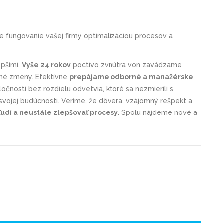
íme fungovanie vašej firmy optimalizáciou procesov a
epšími.
Vyše 24 rokov
poctivo zvnútra von zavádzame
bné zmeny. Efektívne
prepájame odborné a manažérske
poločnosti bez rozdielu odvetvia, ktoré sa nezmierili s
vojej budúcnosti. Veríme, že dôvera, vzájomný rešpekt a
ľudí a neustále zlepšovať procesy
. Spolu nájdeme nové a