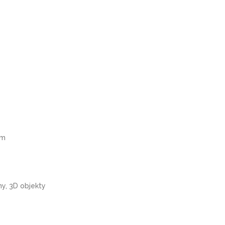
om
ny, 3D objekty