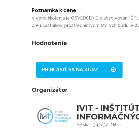
Poznámka k cene
V cene školenia je OSVEDČENIE o absolvovaní, Š
pre účastníkov, prostredníctvom ktorých budú lekt
Hodnotenie
PRIHLÁSIŤ SA NA KURZ
Organizátor
IVIT - INŠTIT
INFORMAČNÝCH
Farská 1342/50, Nitra