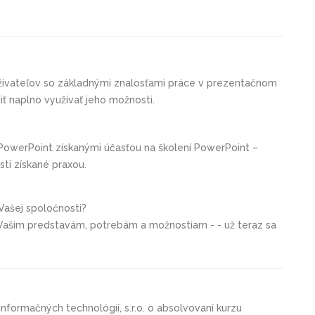
užívateľov so základnými znalosťami práce v prezentačnom
ť naplno využívať jeho možnosti.
owerPoint získanými účasťou na školení PowerPoint –
sti získané praxou.
 Vašej spoločnosti?
 Vašim predstavám, potrebám a možnostiam - - už teraz sa
informačných technológií, s.r.o. o absolvovaní kurzu