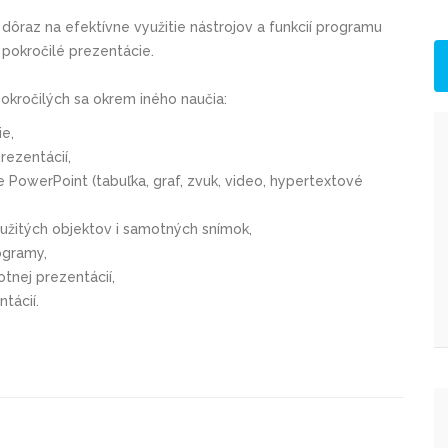
 dôraz na efektívne využitie nástrojov a funkcií programu
pokročilé prezentácie.
okročilých
sa okrem iného naučia:
ie,
rezentácií,
 PowerPoint (tabuľka, graf, zvuk, video, hypertextové
užitých objektov i samotných snímok,
ogramy,
tnej prezentácií,
tácií.