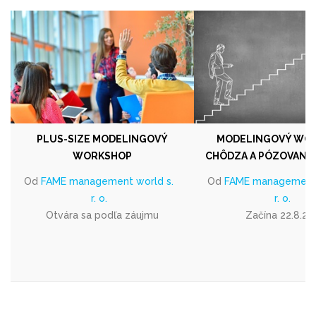
PLUS-SIZE MODELINGOVÝ
MODELINGOVÝ WOR
WORKSHOP
CHÔDZA A PÓZOVANIE 
Od
FAME management world s.
Od
FAME management 
r. o.
r. o.
Otvára sa podľa záujmu
Začína 22.8.20