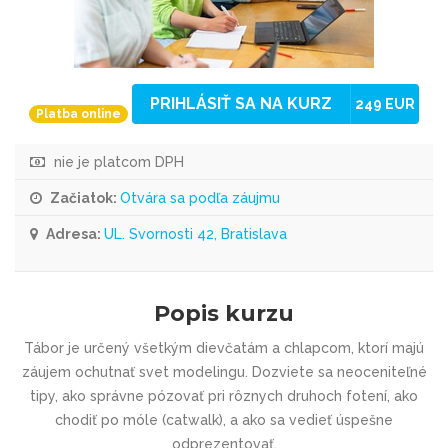
PRIHLÁSIŤ SA NA KURZ
249 EUR
Platba online
nie je platcom DPH
Začiatok:
Otvára sa podľa záujmu
Adresa:
UL. Svornosti 42, Bratislava
Popis kurzu
Tábor je určený všetkým dievčatám a chlapcom, ktorí majú
záujem ochutnať svet modelingu. Dozviete sa neoceniteľné
tipy, ako správne pózovať pri rôznych druhoch fotení, ako
chodiť po móle (catwalk), a ako sa vedieť úspešne
odprezentovať.