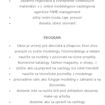
zadarmo registrácia a zverejnenie vzniknutých
materiálov v 1. online modelingovo-castingovej
agentúre FAME management
pitný režim (voda, čaje, presso)
desiata, obed, olovrant
PROGRAM:
tábor je určený pre dievčatá a chlapcov, ktorí chcú
preraziť vo svete modelingu, fotomodelingu a reklám
naučíte sa rozdiely v pózovaní na rôzne projekty
(komerčné katalógy, fashion magazíny, e-shopy,...)
zistíte, ako sa pripraviť na castingy (čo robiť/nerobiť)
naučíte sa teoretické poznatky z modelingu
prezradíme vám, ako funguje modeling v zahraničí a na
Slovensku
školenie, kde sa nučíte líčiť pod dohľadom skúsenej
make-up artistky
školenie, ako sa upraviť na castingy