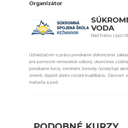
Organizátor
SÚKROMN
VODA
Nad traťou 1342/2
Uchádzačom o prácu ponúkame dokončenie základn
pre pomocné remeselné odbory, ukončenie vzdelan
ponúkame kurzy, semináre, besedy,/poskytuje akred
zmeniť, doplniť alebo rozšíriť kvalifikáciu. Zároveň 
maturita a pod.
PODOBNÉ KURZY