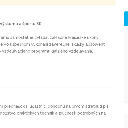
 výskumu a športu SR
ramu samostatne zvládal základné krajčírske úkony
ne.Po úspešnom vykonaní záverečnej skúšky absolvent
 vzdelávacieho programu ďalšieho vzdelávania.
 prednášok si účastníci dohodnú na prvom stretnutí pri
ú množstvo praktických techník a zručností potrebných na