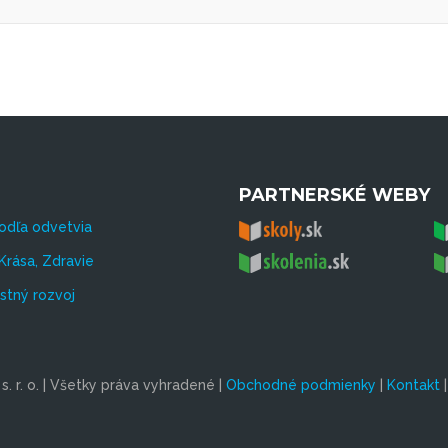
PARTNERSKÉ WEBY
odľa odvetvia
Krása, Zdravie
tný rozvoj
. r. o. | Všetky práva vyhradené |
Obchodné podmienky
|
Kontakt