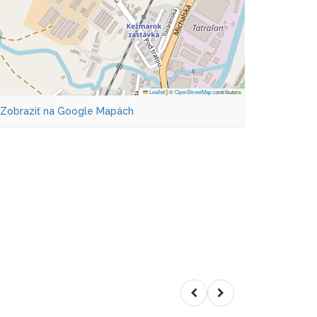
Leaflet
|
©
OpenStreetMap
contributors
Zobraziť na Google Mapách