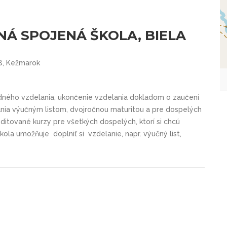
Á SPOJENÁ ŠKOLA, BIELA
8, Kežmarok
ého vzdelania, ukončenie vzdelania dokladom o zaučení
ia výučným listom, dvojročnou maturitou a pre dospelých
itované kurzy pre všetkých dospelých, ktorí si chcú
škola umožňuje doplniť si vzdelanie, napr. výučný list,