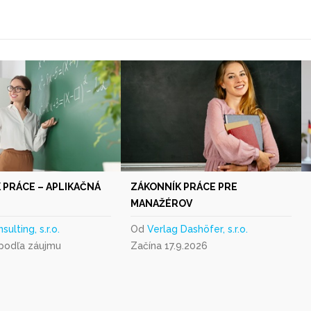
 PRÁCE – APLIKAČNÁ
ZÁKONNÍK PRÁCE PRE
MANAŽÉROV
ulting, s.r.o.
Od
Verlag Dashöfer, s.r.o.
 podľa záujmu
Začína 17.9.2026