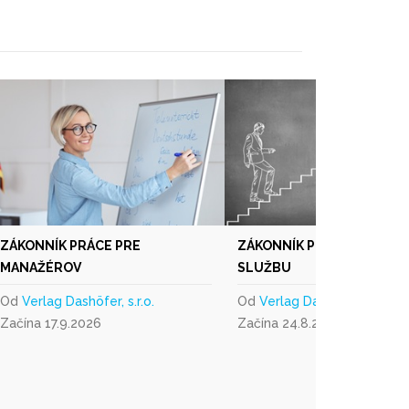
ZÁKONNÍK PRÁCE PRE
ZÁKONNÍK PRÁCE PRE ŠT
MANAŽÉROV
SLUŽBU
Od
Verlag Dashöfer, s.r.o.
Od
Verlag Dashöfer, s.r.o.
Začína 17.9.2026
Začína 24.8.2026