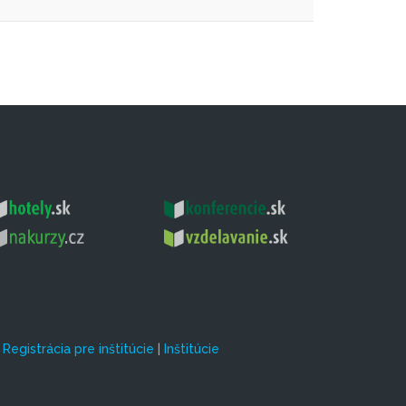
|
Registrácia pre inštitúcie
|
Inštitúcie