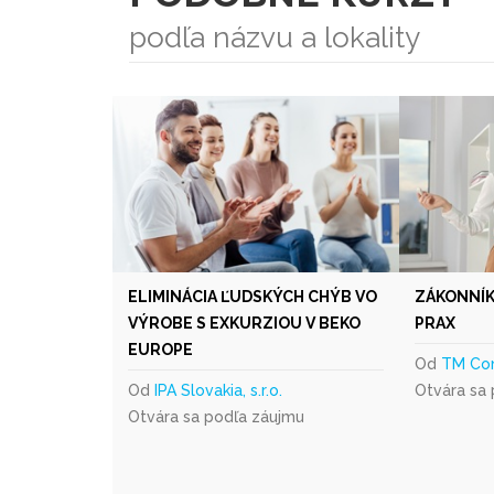
podľa názvu a lokality
ELIMINÁCIA ĽUDSKÝCH CHÝB VO
ZÁKONNÍK
VÝROBE S EXKURZIOU V BEKO
PRAX
EUROPE
Od
TM Cons
Od
IPA Slovakia, s.r.o.
Otvára sa
Otvára sa podľa záujmu