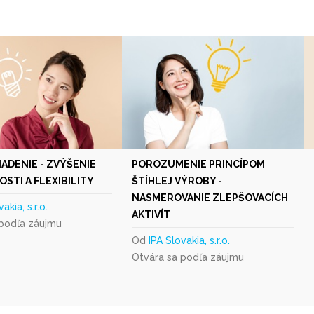
IADENIE - ZVÝŠENIE
POROZUMENIE PRINCÍPOM
STI A FLEXIBILITY
ŠTÍHLEJ VÝROBY -
NASMEROVANIE ZLEPŠOVACÍCH
akia, s.r.o.
AKTIVÍT
 podľa záujmu
Od
IPA Slovakia, s.r.o.
Otvára sa podľa záujmu