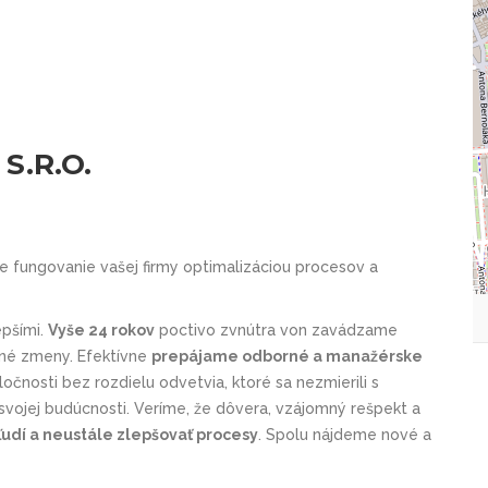
S.R.O.
íme fungovanie vašej firmy optimalizáciou procesov a
epšími.
Vyše 24 rokov
poctivo zvnútra von zavádzame
bné zmeny. Efektívne
prepájame odborné a manažérske
poločnosti bez rozdielu odvetvia, ktoré sa nezmierili s
vojej budúcnosti. Veríme, že dôvera, vzájomný rešpekt a
ľudí a neustále zlepšovať procesy
. Spolu nájdeme nové a