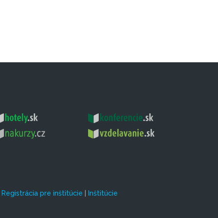
|
Registrácia pre inštitúcie
|
Inštitúcie