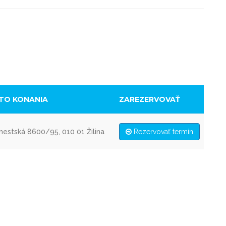
TO KONANIA
ZAREZERVOVAŤ
estská 8600/95, 010 01 Žilina
Rezervovať termín