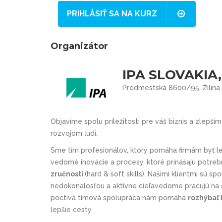
PRIHLÁSIŤ SA NA KURZ
Organizátor
IPA SLOVAKIA, 
Predmestská 8600/95, Žilina
Objavíme spolu príležitosti pre váš biznis a zlepš
rozvojom ľudí.
Sme tím profesionálov, ktorý pomáha firmám byť l
vedomé inovácie a procesy, ktoré prinášajú potre
zručnosti
(hard & soft skills). Našimi klientmi sú s
nedokonalosťou a aktívne cieľavedome pracujú na s
poctivá tímová spolupráca nám pomáha
rozhýbať 
lepšie cesty.