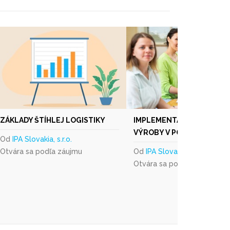
ZÁKLADY ŠTÍHLEJ LOGISTIKY
IMPLEMENTÁCIA ŠTÍHLEJ
VÝROBY V PODNIKU
Od
IPA Slovakia, s.r.o.
Otvára sa podľa záujmu
Od
IPA Slovakia, s.r.o.
Otvára sa podľa záujmu