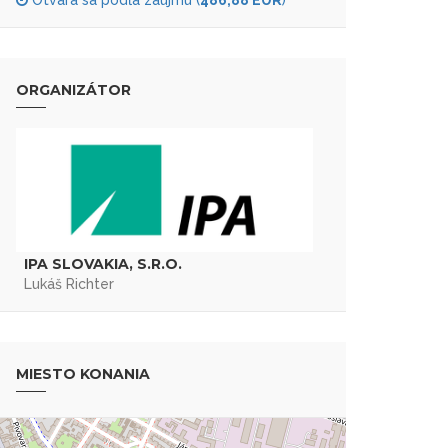
Otvára sa podľa záujmu (
486,88 EUR
)
ORGANIZÁTOR
IPA SLOVAKIA, S.R.O.
Lukáš Richter
MIESTO KONANIA