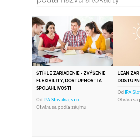
ŠTÍHLE ZARIADENIE - ZVÝŠENIE
LEAN ZAR
FLEXIBILITY, DOSTUPNOSTI A
DOSTUPNO
SPOĽAHLIVOSTI
Od
IPA Slov
Od
IPA Slovakia, s.r.o.
Otvára sa
Otvára sa podľa záujmu