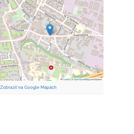
Leaflet
|
©
OpenStreetMap
contributors
Zobraziť na Google Mapách