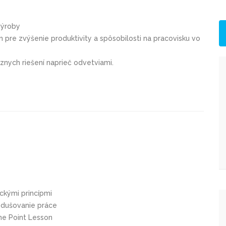
výroby
pre zvýšenie produktivity a spôsobilosti na pracovisku vo
nych riešení naprieč odvetviami.
ckými princípmi
odušovanie práce
ne Point Lesson