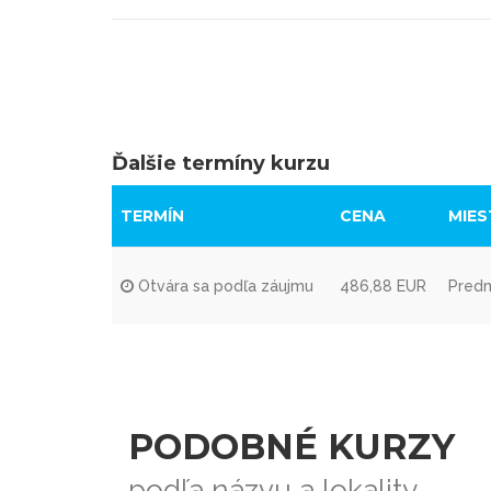
Ďalšie termíny kurzu
TERMÍN
CENA
MIES
Otvára sa podľa záujmu
486,88 EUR
Predm
PODOBNÉ KURZY
podľa názvu a lokality