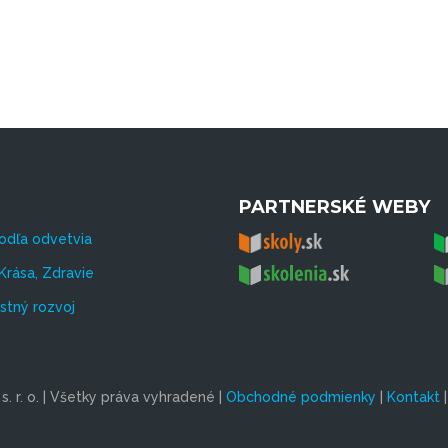
PARTNERSKÉ WEBY
odľa odvetvia
Krása, Zdravie
tný rozvoj
. r. o. | Všetky práva vyhradené |
Obchodné podmienky
|
Kontakt