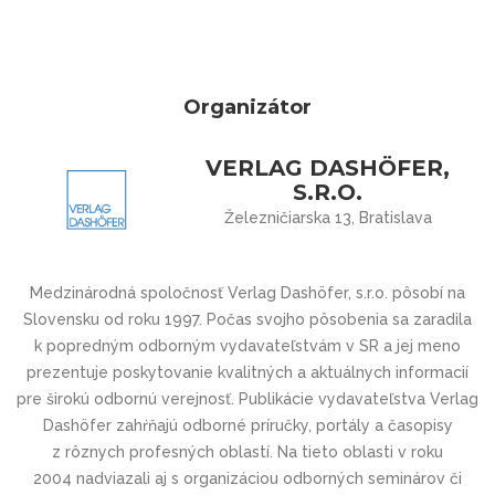
Organizátor
VERLAG DASHÖFER,
S.R.O.
Železničiarska 13, Bratislava
Medzinárodná spoločnosť Verlag Dashöfer, s.r.o. pôsobí na
Slovensku od roku 1997. Počas svojho pôsobenia sa zaradila
k popredným odborným vydavateľstvám v SR a jej meno
prezentuje poskytovanie kvalitných a aktuálnych informacií
pre širokú odbornú verejnosť. Publikácie vydavateľstva Verlag
Dashöfer zahŕňajú odborné príručky, portály a časopisy
z rôznych profesných oblastí. Na tieto oblasti v roku
2004 nadviazali aj s organizáciou odborných seminárov či