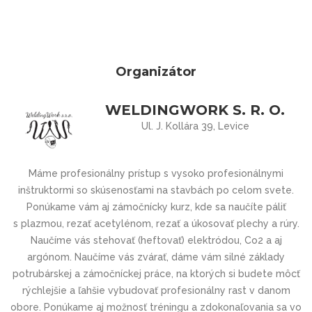
Organizátor
WELDINGWORK S. R. O.
Ul. J. Kollára 39, Levice
Máme profesionálny prístup s vysoko profesionálnymi
inštruktormi so skúsenosťami na stavbách po celom svete.
Ponúkame vám aj zámočnícky kurz, kde sa naučíte páliť
s plazmou, rezať acetylénom, rezať a úkosovať plechy a rúry.
Naučíme vás stehovať (heftovať) elektródou, Co2 a aj
argónom. Naučíme vás zvárať, dáme vám silné základy
potrubárskej a zámočníckej práce, na ktorých si budete môcť
rýchlejšie a ľahšie vybudovať profesionálny rast v danom
obore. Ponúkame aj možnosť tréningu a zdokonaľovania sa vo