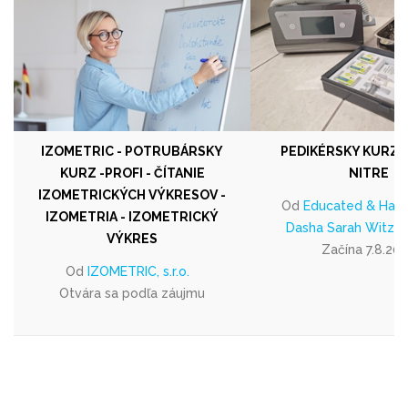
IZOMETRIC - POTRUBÁRSKY
PEDIKÉRSKY KURZ 
KURZ -PROFI - ČÍTANIE
NITRE
IZOMETRICKÝCH VÝKRESOV -
Od
Educated & Happy
IZOMETRIA - IZOMETRICKÝ
Dasha Sarah Witzan
VÝKRES
Začína 7.8.20
Od
IZOMETRIC, s.r.o.
Otvára sa podľa záujmu