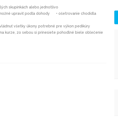
lých skupinkách alebo jednotlivo
 je možné upraviť podľa dohody
•
ošetrovanie chodidla
i zvládnuť všetky úkony potrebné pre výkon pedikúry
a kurze, zo sebou si prinesiete pohodlné biele oblečenie