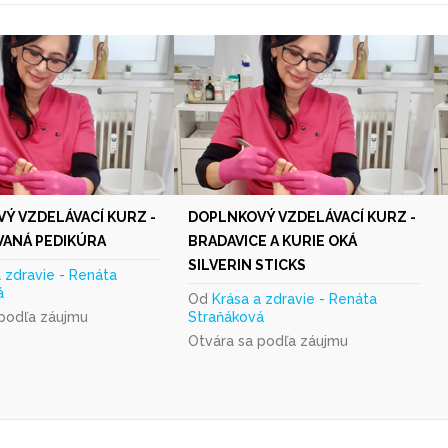
Ý VZDELÁVACÍ KURZ -
DOPLNKOVÝ VZDELÁVACÍ KURZ -
ANÁ PEDIKÚRA
BRADAVICE A KURIE OKÁ
SILVERIN STICKS
a zdravie - Renáta
á
Od
Krása a zdravie - Renáta
 podľa záujmu
Straňáková
Otvára sa podľa záujmu