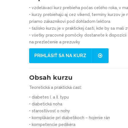
•
vzdelávací kurz prebieha počas celého roka, v ma
•
kurzy prebiehajú aj cez víkend, termíny kurzov
priamo zákazníkovi pod dohľadom lektora
•
ťažisko kurzu je v praktickej časti, kde by sa mal
•
všetky pracovné pomôcky dostanete k dispozícii n
na prezlečenie a prezuvky
PRIHLÁSIŤ SA NA KURZ
Obsah kurzu
Teoretická a praktická časť:
•
diabetes I. a II. typu
•
diabetická noha
•
starostlivosť o nohy
•
komplikácie pri diabetikoch – hojenie rán
•
kompetencie pedikéra