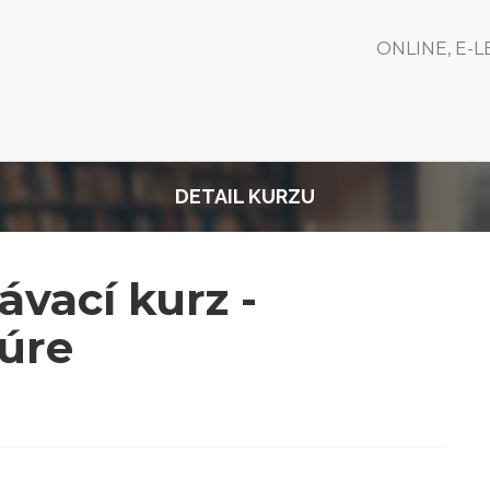
ONLINE, E-
DETAIL KURZU
vací kurz -
kúre