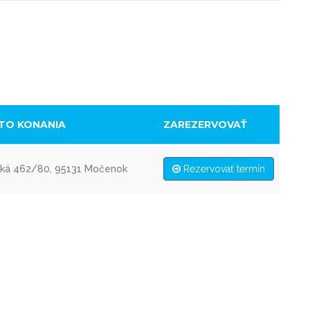
TO KONANIA
ZAREZERVOVAŤ
ká 462/80, 95131 Močenok
Rezervovať termín