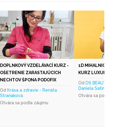
DOPLNKOVÝ VZDELÁVACÍ KURZ -
1D MIHALNICE - CERTIFIK
OŠETRENIE ZARASTAJÚCICH
KURZ LUXURY ACADEMY N
NECHTOV ŠPONA PODOFIX
Od
DS BEAUTY s.r.o. -
Daniela Satin Höriková
Od
Krása a zdravie - Renáta
Straňáková
Otvára sa podľa záujmu
Otvára sa podľa záujmu