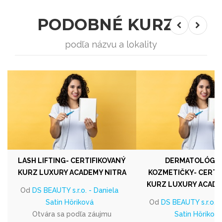
PODOBNÉ KURZY
podľa názvu a lokality
LASH LIFTING- CERTIFIKOVANÝ
DERMATOLÓGIA
KURZ LUXURY ACADEMY NITRA
KOZMETIČKY- CERTI
KURZ LUXURY ACADE
Od
DS BEAUTY s.r.o. - Daniela
Satin Höriková
Od
DS BEAUTY s.r.o. -
Otvára sa podľa záujmu
Satin Hörikov