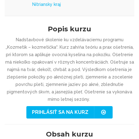
Nitriansky kraj
Popis kurzu
Nadstavbové školenie ku vzdelávaciemu programu
„Kozmetik – kozmetička“. Kurz zahŕňa teóriu a prax ošetrenia,
pri ktorom sa aplikuje ovocná kyselina na pokožku. Ošetrenie
má niekoľko opakovaní v rôznych koncentráciách. Ošetruje sa
najmä na tvár, dekolt, chrbát a pod. Výsledkom ošetrenia je
zlepšenie pokožky po aknóznej pleti, zjemnenie a zocelenie
povrchu pleti, zjemnenie jaziev po akné, zblednutie
pigmentových škvŕn, a jasnejšia pleť. Ošetrenie sa vykonáva
mimo letnej sezóny.
PRIHLÁSIŤ SA NA KURZ
Obsah kurzu