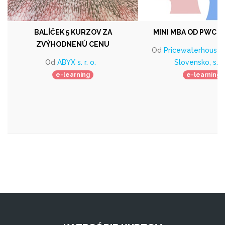
BALÍČEK 5 KURZOV ZA
MINI MBA OD PWC A
ZVÝHODNENÚ CENU
Od
Pricewaterhouse
Od
ABYX s. r. o.
Slovensko, s.r.o
e-learning
e-learning