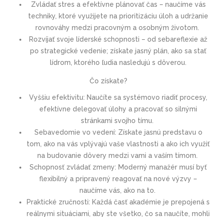
Zvládať stres a efektívne plánovať čas – naučíme vás
techniky, ktoré využijete na prioritizáciu úloh a udržanie
rovnováhy medzi pracovným a osobným životom.
Rozvíjať svoje líderské schopnosti – od sebareflexie až
po strategické vedenie; získate jasný plán, ako sa stať
lídrom, ktorého ľudia nasledujú s dôverou.
Čo získate?
Vyššiu efektivitu: Naučíte sa systémovo riadiť procesy,
efektívne delegovať úlohy a pracovať so silnými
stránkami svojho tímu.
Sebavedomie vo vedení: Získate jasnú predstavu o
tom, ako na vás vplývajú vaše vlastnosti a ako ich využiť
na budovanie dôvery medzi vami a vaším tímom.
Schopnosť zvládať zmeny: Moderný manažér musí byť
flexibilný a pripravený reagovať na nové výzvy –
naučíme vás, ako na to.
Praktické zručnosti: Každá časť akadémie je prepojená s
reálnymi situáciami, aby ste všetko, čo sa naučíte, mohli