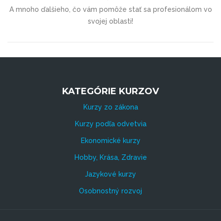
A mnoho ďalšieho, čo vám pomôže stať sa profesionálom vo
svojej oblasti!
KATEGÓRIE KURZOV
Kurzy zo zákona
Kurzy podľa odvetvia
Ekonomické kurzy
Hobby, Krása, Zdravie
Jazykové kurzy
Osobnostný rozvoj