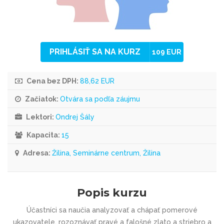
PRIHLÁSIŤ SA NA KURZ
109 EUR
Cena bez DPH:
88,62 EUR
Začiatok:
Otvára sa podľa záujmu
Lektori:
Ondrej Šály
Kapacita:
15
Adresa:
Žilina, Seminárne centrum, Žilina
Popis kurzu
Účastníci sa naučia analyzovať a chápať pomerové
ukazovatele, rozoznávať pravé a falošné zlato a striebro a