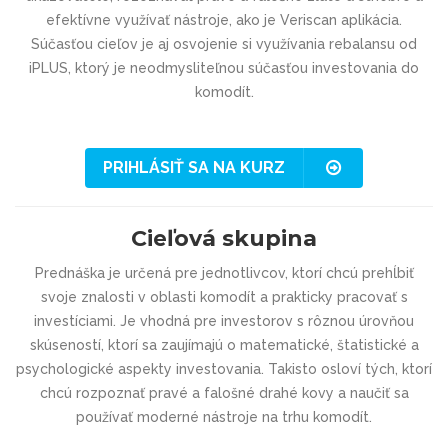
efektívne využívať nástroje, ako je Veriscan aplikácia.
Súčasťou cieľov je aj osvojenie si využívania rebalansu od
iPLUS, ktorý je neodmysliteľnou súčasťou investovania do
komodít.
PRIHLÁSIŤ SA NA KURZ
Cieľová skupina
Prednáška je určená pre jednotlivcov, ktorí chcú prehĺbiť
svoje znalosti v oblasti komodít a prakticky pracovať s
investíciami. Je vhodná pre investorov s rôznou úrovňou
skúseností, ktorí sa zaujímajú o matematické, štatistické a
psychologické aspekty investovania. Takisto osloví tých, ktorí
chcú rozpoznať pravé a falošné drahé kovy a naučiť sa
používať moderné nástroje na trhu komodít.