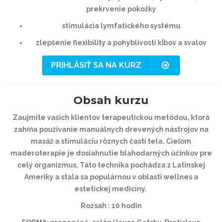
prekrvenie pokožky
stimulácia lymfatického systému
zlepšenie flexibility a pohyblivosti kĺbov a svalov
PRIHLÁSIŤ SA NA KURZ
Obsah kurzu
Zaujmite vašich klientov terapeutickou metódou, ktorá
zahŕňa použivanie manuálnych drevených nástrojov na
masáž a stimuláciu rôznych častí tela. Cieľom
maderoterapie je dosiahnutie blahodarných účinkov pre
celý organizmus. Táto technika pochádza z Latinskej
Ameriky a stala sa populárnou v oblasti wellnes a
estetickej medicíny.
Rozsah : 10 hodin