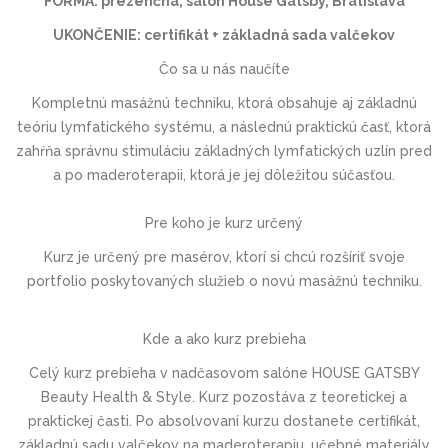
FORMA: prezenčná, salón House Gatsby, Bratislava
UKONČENIE: certifikát + základná sada valčekov
Čo sa u nás naučíte
Kompletnú masážnú techniku, ktorá obsahuje aj základnú
teóriu lymfatického systému, a následnú praktickú časť, ktorá
zahŕňa správnu stimuláciu základných lymfatických uzlín pred
a po maderoterapii, ktorá je jej dôležitou súčasťou.
Pre koho je kurz určený
Kurz je určený pre masérov, ktorí si chcú rozšíriť svoje
portfolio poskytovaných služieb o novú masážnú techniku.
Kde a ako kurz prebieha
Celý kurz prebieha v nadčasovom salóne HOUSE GATSBY
Beauty Health & Style. Kurz pozostáva z teoretickej a
praktickej časti. Po absolvovaní kurzu dostanete certifikát,
základnú sadu valčekov na maderoterapiu, učebné materiály