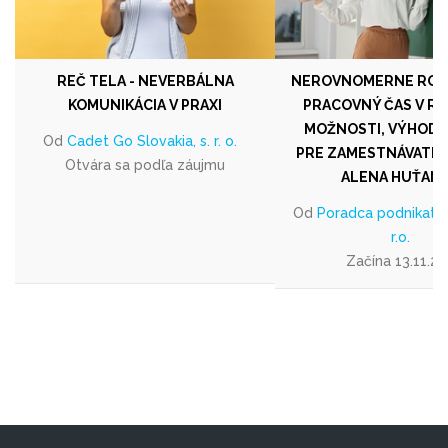
REČ TELA - NEVERBÁLNA
NEROVNOMERNE RO
KOMUNIKÁCIA V PRAXI
PRACOVNÝ ČAS V RO
MOŽNOSTI, VÝHODY 
Od
Cadet Go Slovakia, s. r. o.
PRE ZAMESTNÁVATEĽA
Otvára sa podľa záujmu
ALENA HUŤAN
Od
Poradca podnikateľa
r.o.
Začína 13.11.2