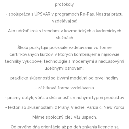
protokoly
- spolupráca s ÚPSVAR v programoch Re-Pas, Nestrať prácu,
vzdelávaj sa!
Ako udržať krok s trendami v kozmetických a kaderníckych
službách
Škola poskytuje pokročilé vzdelávanie vo forme
certifikovaných kurzov, v ktorých kombinujeme najnovšie
techniky výučbovej technológie s modernými a nadčasovými
učebnými osnovami.
praktické skúsenosti so živými modelmi od prvej hodiny
- zážitková forma vzdelávania
- priamy dotyk, vôňa a skúsenosť s mnohými typmi produktov
- lektori so skúsenosťami z Prahy, Viedne, Paríža či New Yorku
Máme spoločný cieľ. Váš úspech.
Od prvého dňa orientácie až po deň získania licencie sa