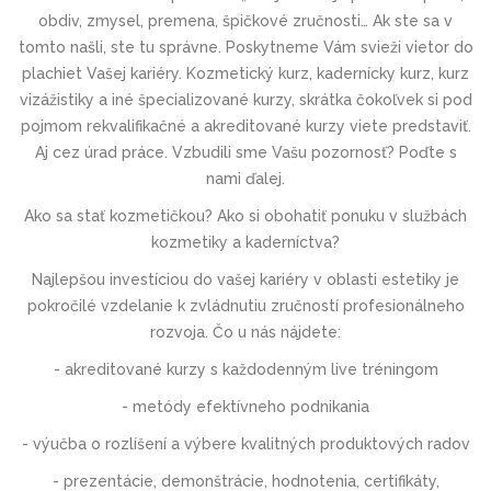
obdiv, zmysel, premena, špičkové zručnosti… Ak ste sa v
tomto našli, ste tu správne. Poskytneme Vám svieži vietor do
plachiet Vašej kariéry. Kozmetický kurz, kadernícky kurz, kurz
vizážistiky a iné špecializované kurzy, skrátka čokoľvek si pod
pojmom rekvalifikačné a akreditované kurzy viete predstaviť.
Aj cez úrad práce. Vzbudili sme Vašu pozornosť? Poďte s
nami ďalej.
Ako sa stať kozmetičkou? Ako si obohatiť ponuku v službách
kozmetiky a kaderníctva?
Najlepšou investíciou do vašej kariéry v oblasti estetiky je
pokročilé vzdelanie k zvládnutiu zručností profesionálneho
rozvoja. Čo u nás nájdete:
- akreditované kurzy s každodenným live tréningom
- metódy efektívneho podnikania
- výučba o rozlíšení a výbere kvalitných produktových radov
- prezentácie, demonštrácie, hodnotenia, certifikáty,