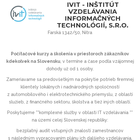
IVIT - INŠTITÚT
VZDELÁVANIA
INFORMAČNÝCH
TECHNOLÓGIÍ, S.R.O.
Farská 1342/50, Nitra
Počítačové kurzy a školenia v priestoroch zákazníkov
kdekoľvek na Slovensku
, v termíne a čase podľa vzájomnej
dohody už od 1 osoby.
Zameriavame sa predovšetkým na pokrytie potrieb firemnej
klientely lokálnych i nadnárodných spoločností
z automobilového i elektrotechnic­kého priemyslu, z oblastí
služieb, z finančného sektoru, školstva a tiež iných oblastí.
Poskytujeme **komplexné služby v oblasti IT vzdelávania **
na území celej Slovenskej republiky:
bezplatný audit vstupných znalostí zamestnancov
s následným vypracovaním plánu ich ďalšieho vzdelávania,