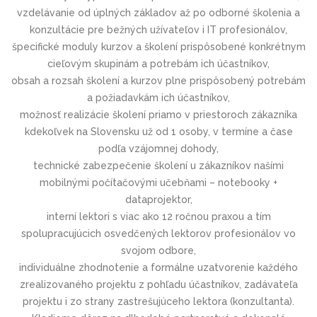
vzdelávanie od úplných základov až po odborné školenia a
konzultácie pre bežných užívateľov i IT profesionálov,
špecifické moduly kurzov a školení prispôsobené konkrétnym
cieľovým skupinám a potrebám ich účastníkov,
obsah a rozsah školení a kurzov plne prispôsobený potrebám
a požiadavkám ich účastníkov,
možnosť realizácie školení priamo v priestoroch zákazníka
kdekoľvek na Slovensku už od 1 osoby, v termíne a čase
podľa vzájomnej dohody,
technické zabezpečenie školení u zákazníkov našími
mobilnými počítačovými učebňami – notebooky +
dataprojektor,
interní lektori s viac ako 12 ročnou praxou a tím
spolupracujúcich osvedčených lektorov profesionálov vo
svojom odbore,
individuálne zhodnotenie a formálne uzatvorenie každého
zrealizovaného projektu z pohľadu účastníkov, zadávateľa
projektu i zo strany zastrešujúceho lektora (konzultanta).