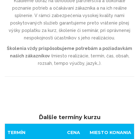
Kladieme dôraz na dlhodobé partnerstvá a dokonalé
poznanie potrieb a očakávaní zákazníka a na ich reálne
splnenie. V rámci zabezpečenia vysokej kvality nami
poskytovaných služieb garantujeme preto vrátenie plnej
výšky poplatku za kurz, školenie či seminár, pri oprávnenej
nespokojnosti účastníkov s jeho realizáciou.
Školenia vždy prispôsobujeme potrebám a požiadavkám
našich zákazníkov
(miesto realizácie, termín, čas, obsah,
rozsah, tempo výučby, jazyk…).
Ďalšie termíny kurzu
TERMÍN
CENA
MIESTO KONANIA