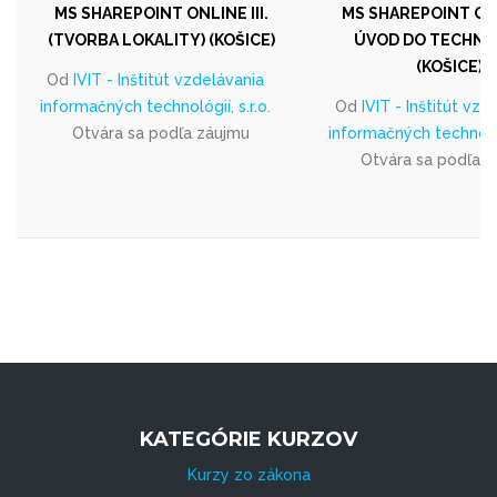
MS SHAREPOINT ONLINE III.
MS SHAREPOINT ONLI
(TVORBA LOKALITY) (KOŠICE)
ÚVOD DO TECHNO
(KOŠICE)
Od
IVIT - Inštitút vzdelávania
informačných technológií, s.r.o.
Od
IVIT - Inštitút vzd
Otvára sa podľa záujmu
informačných technológi
Otvára sa podľa 
KATEGÓRIE KURZOV
Kurzy zo zákona