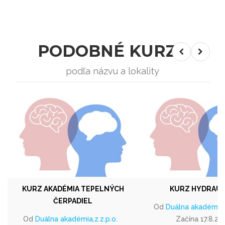
PODOBNÉ KURZY
podľa názvu a lokality
KURZ AKADÉMIA TEPELNÝCH
KURZ HYDRAUL
ČERPADIEL
Od
Duálna akadémia,z
Od
Duálna akadémia,z.z.p.o.
Začína 17.8.20