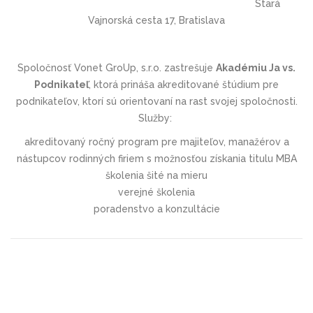
Stará
‪Vajnorská cesta 17, Bratislava
Spoločnosť Vonet GroUp, s.r.o. zastrešuje
Akadémiu Ja vs.
Podnikateľ
, ktorá prináša akreditované štúdium pre
podnikateľov, ktorí sú orientovaní na rast svojej spoločnosti.
Služby:
akreditovaný ročný program pre majiteľov, manažérov a
nástupcov rodinných firiem s možnosťou získania titulu MBA
školenia šité na mieru
verejné školenia
poradenstvo a konzultácie