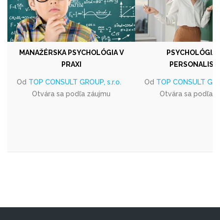
MANAŽÉRSKA PSYCHOLÓGIA V
PSYCHOLÓGIA 
PRAXI
PERSONALIST
Od
TOP CONSULT GROUP, s.r.o.
Od
TOP CONSULT GROUP
Otvára sa podľa záujmu
Otvára sa podľa 