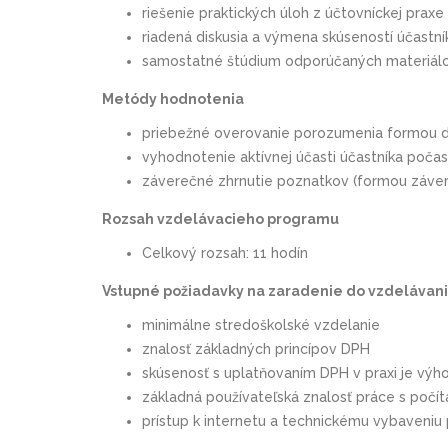
riešenie praktických úloh z účtovníckej praxe
riadená diskusia a výmena skúseností účastn
samostatné štúdium odporúčaných materiál
Metódy hodnotenia
priebežné overovanie porozumenia formou di
vyhodnotenie aktívnej účasti účastníka poča
záverečné zhrnutie poznatkov (formou záve
Rozsah vzdelávacieho programu
Celkový rozsah: 11 hodín
Vstupné požiadavky na zaradenie do vzdelávan
minimálne stredoškolské vzdelanie
znalosť základných princípov DPH
skúsenosť s uplatňovaním DPH v praxi je výh
základná používateľská znalosť práce s počít
prístup k internetu a technickému vybaveni