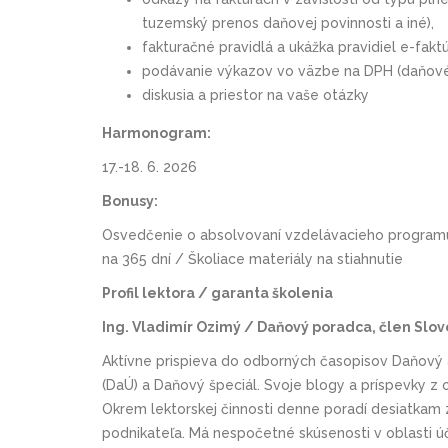
tuzemský prenos daňovej povinnosti a iné),
fakturačné pravidlá a ukážka pravidiel e-fakt
podávanie výkazov vo väzbe na DPH (daňové p
diskusia a priestor na vaše otázky
Harmonogram:
17.-18. 6. 2026
Bonusy:
Osvedčenie o absolvovaní vzdelávacieho programu
na 365 dní / Školiace materiály na stiahnutie
Profil lektora / garanta školenia
Ing. Vladimír Ozimý / Daňový poradca, člen Sl
Aktívne prispieva do odborných časopisov Daňový 
(DaÚ) a Daňový špeciál. Svoje blogy a príspevky z 
Okrem lektorskej činnosti denne poradí desiatkam
podnikateľa. Má nespočetné skúsenosti v oblasti úč