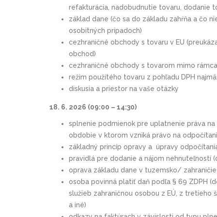
refakturácia, nadobudnutie tovaru, dodanie t
základ dane (čo sa do základu zahŕňa a čo n
osobitných prípadoch)
cezhraničné obchody s tovaru v EU (preukáza
obchod)
cezhraničné obchody s tovarom mimo rámca 
režim použitého tovaru z pohľadu DPH najm
diskusia a priestor na vaše otázky
18. 6. 2026
(09:00 – 14:30)
splnenie podmienok pre uplatnenie práva na o
obdobie v ktorom vzniká právo na odpočítan
základný princíp opravy a úpravy odpočítani
pravidlá pre dodanie a nájom nehnuteľností (d
oprava základu dane v tuzemsko/ zahraničie (
osoba povinná platiť daň podľa § 69 ZDPH (
služieb zahraničnou osobou z EÚ, z tretieho
a iné)
odkazy na faktúrach v závislosti od typu plne