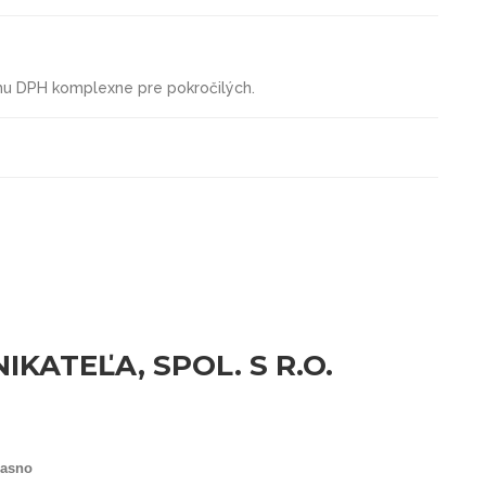
mu
DPH komplexne pre pokročilých
.
KATEĽA, SPOL. S R.O.
jasno