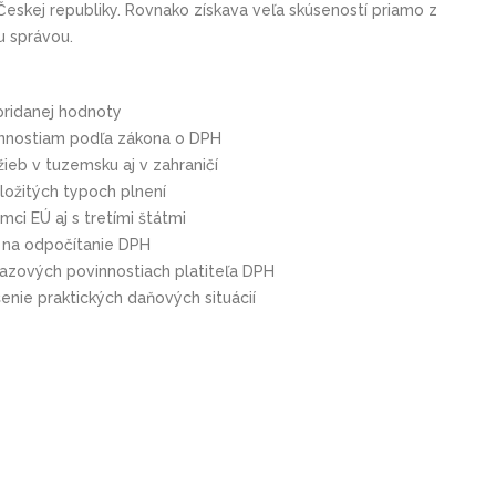
 Českej republiky. Rovnako získava veľa skúseností priamo z
u správou.
 pridanej hodnoty
nnostiam podľa zákona o DPH
žieb v tuzemsku aj v zahraničí
zložitých typoch plnení
ci EÚ aj s tretími štátmi
 na odpočítanie DPH
kazových povinnostiach platiteľa DPH
enie praktických daňových situácií