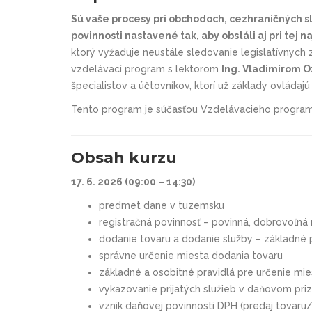
Sú vaše procesy pri obchodoch, cezhraničných 
povinnosti nastavené tak, aby obstáli aj pri tej 
ktorý vyžaduje neustále sledovanie legislatívnych z
vzdelávací program s lektorom
Ing. Vladimírom 
špecialistov a účtovníkov,
ktorí už základy ovládajú
Tento program je súčasťou Vzdelávacieho progra
Obsah kurzu
17. 6. 2026
(09:00 – 14:30)
predmet dane v tuzemsku
registračná povinnosť – povinná, dobrovoľná 
dodanie tovaru a dodanie služby – základné p
správne určenie miesta dodania tovaru
základné a osobitné pravidlá pre určenie mie
vykazovanie prijatých služieb v daňovom priz
vznik daňovej povinnosti DPH (predaj tovaru/