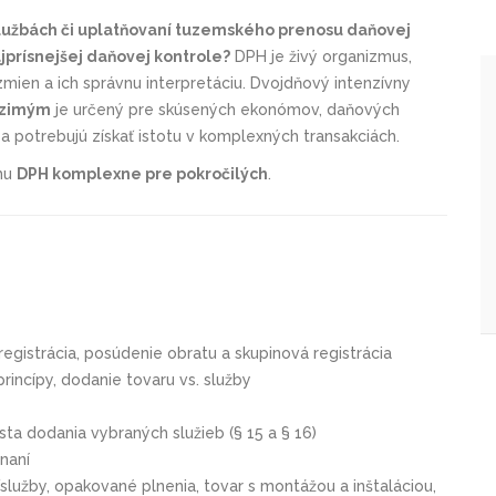
službách či uplatňovaní tuzemského prenosu daňovej
najprísnejšej daňovej kontrole?
DPH je živý organizmus,
mien a ich správnu interpretáciu.
Dvojdňový intenzívny
Ozimým
je určený pre skúsených ekonómov,
daňových
 a potrebujú získať istotu v komplexných transakciách.
mu
DPH komplexne pre pokročilých
.
registrácia, posúdenie obratu a skupinová registrácia
rincípy, dodanie tovaru vs. služby
sta dodania vybraných služieb (§ 15 a § 16)
naní
služby, opakované plnenia, tovar s montážou a inštaláciou,