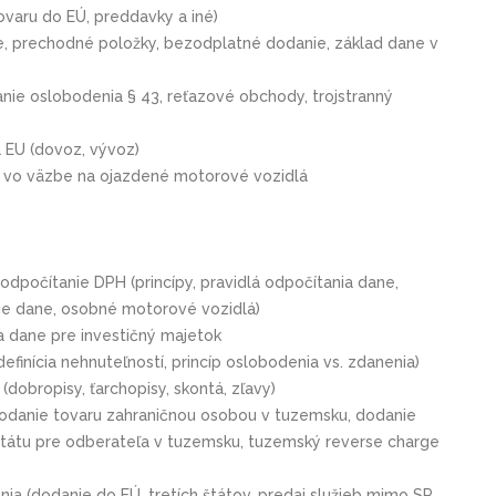
ovaru do EÚ, preddavky a iné)
ie, prechodné položky, bezodplatné dodanie, základ dane v
nie oslobodenia § 43, reťazové obchody, trojstranný
EU (dovoz, vývoz)
ä vo väzbe na ojazdené motorové vozidlá
dpočítanie DPH (princípy, pravidlá odpočítania dane,
ie dane, osobné motorové vozidlá)
a dane pre investičný majetok
efinícia nehnuteľností, princíp oslobodenia vs. zdanenia)
dobropisy, ťarchopisy, skontá, zľavy)
dodanie tovaru zahraničnou osobou v tuzemsku, dodanie
 štátu pre odberateľa v tuzemsku, tuzemský reverse charge
nia (dodanie do EÚ, tretích štátov, predaj služieb mimo SR,