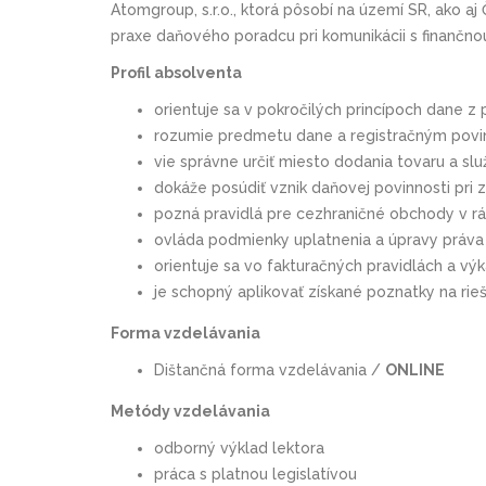
Atomgroup, s.r.o., ktorá pôsobí na území SR, ako aj
praxe daňového poradcu pri komunikácii s finančno
Profil absolventa
orientuje sa v pokročilých princípoch dane z
rozumie predmetu dane a registračným povi
vie správne určiť miesto dodania tovaru a slu
dokáže posúdiť vznik daňovej povinnosti pri 
pozná pravidlá pre cezhraničné obchody v rám
ovláda podmienky uplatnenia a úpravy práva
orientuje sa vo fakturačných pravidlách a vý
je schopný aplikovať získané poznatky na rieš
Forma vzdelávania
Dištančná forma vzdelávania /
ONLINE
Metódy vzdelávania
odborný výklad lektora
práca s platnou legislatívou