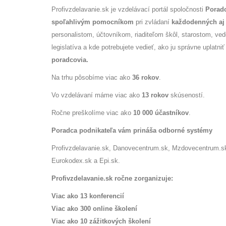
Profivzdelavanie.sk je vzdelávací portál spoločnosti
Poradc
spoľahlivým pomocníkom
pri zvládaní
každodenných aj 
personalistom, účtovníkom, riaditeľom škôl, starostom, ve
legislatíva a kde potrebujete vedieť, ako ju správne uplatniť
poradcovia.
Na trhu pôsobíme viac ako
36 rokov
.
Vo vzdelávaní máme viac ako
13 rokov
skúseností.
Ročne preškolíme viac ako
10 000 účastníkov
.
Poradca podnikateľa vám prináša odborné systémy
Profivzdelavanie.sk, Danovecentrum.sk, Mzdovecentrum.sk, 
Eurokodex.sk a Epi.sk.
Profivzdelavanie.sk ročne zorganizuje:
Viac ako 13 konferencií
Viac ako 300 online školení
Viac ako 10 zážitkových školení