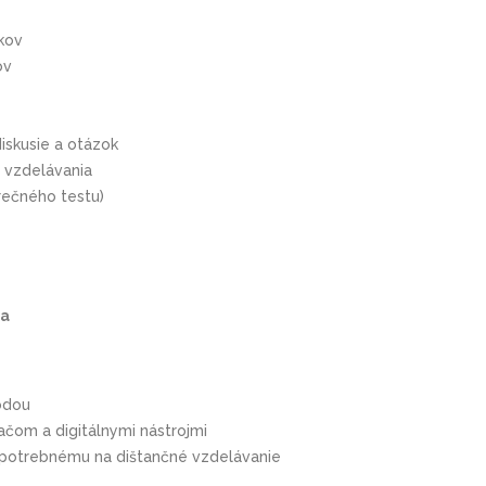
íkov
ov
skusie a otázok
s vzdelávania
rečného testu)
ia
odou
ačom a digitálnymi nástrojmi
u potrebnému na dištančné vzdelávanie