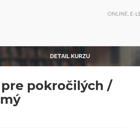
ONLINE, E-
DETAIL KURZU
re pokročilých /
zimý