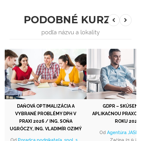
PODOBNÉ KURZY
podľa názvu a lokality
DAŇOVÁ OPTIMALIZÁCIA A
GDPR – SKÚSENO
VYBRANÉ PROBLÉMY DPH V
APLIKAČNOU PRAXOU
PRAXI 2026 / ING. SOŇA
ROKU 2026
UGRÓCZY, ING. VLADIMÍR OZIMÝ
Od
Agentúra JASPIS 
Od
Poradca podnikateľa, spol. s
Začína 21.9.20