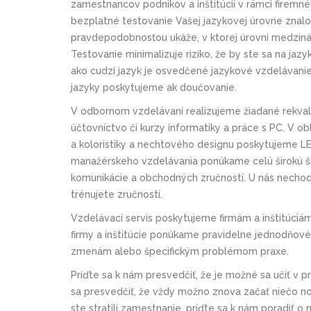
zamestnancov podnikov a inštitúcií v rámci firemn
bezplatné testovanie Vašej jazykovej úrovne znalo
pravdepodobnosťou ukáže, v ktorej úrovni medziná
Testovanie minimalizuje riziko, že by ste sa na jaz
ako cudzí jazyk je osvedčené jazykové vzdelávanie
jazyky poskytujeme ak doučovanie.
V odbornom vzdelávaní realizujeme žiadané rekvali
účtovníctvo či kurzy informatiky a práce s PC. V obl
a koloristiky a nechtového designu poskytujeme L
manažérskeho vzdelávania ponúkame celú širokú šk
komunikácie a obchodných zručností. U nás necho
trénujete zručnosti.
Vzdelávací servis poskytujeme firmám a inštitúci
firmy a inštitúcie ponúkame pravidelne jednodňov
zmenám alebo špecifickým problémom praxe.
Príďte sa k nám presvedčiť, že je možné sa učiť v p
sa presvedčiť, že vždy možno znova začať niečo nov
ste stratili zamestnanie, príďte sa k nám poradiť o 