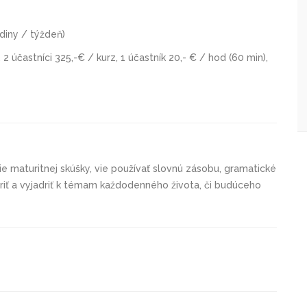
odiny / týždeň)
, 2 účastníci 325,-€ / kurz, 1 účastník 20,- € / hod (60 min),
e maturitnej skúšky, vie používať slovnú zásobu, gramatické
riť a vyjadriť k témam každodenného života, či budúceho