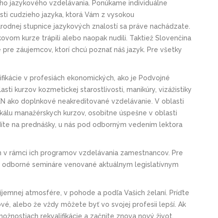
ého jazykového vzdelávania. Ponúkame individuálne
sti cudzieho jazyka, ktorá Vám z vysokou
rodnej stupnice jazykových znalostí sa práve nachádzate.
ykovom kurze trápili alebo naopak nudili. Taktiež Slovenčina
 pre záujemcov, ktorí chcú poznať náš jazyk. Pre všetky
fikácie v profesiách ekonomických, ako je Podvojné
asti kurzov kozmetickej starostlivosti, manikúry, vizážistiky
EN ako doplnkové neakreditované vzdelávanie. V oblasti
álu manažérskych kurzov, osobitne úspešne v oblasti
díte na prednášky, u nás pod odborným vedením lektora
ám v rámci ich programov vzdelávania zamestnancov. Pre
é odborné semináre venované aktuálnym legislatívnym
ríjemnej atmosfére, v pohode a podľa Vašich želaní. Príďte
é, alebo že vždy môžete byť vo svojej profesii lepší. Ak
možnostiach rekvalifikácie a začnite znova nový život.