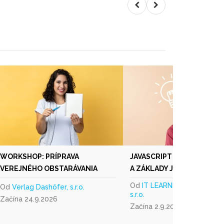
WORKSHOP: PRÍPRAVA
JAVASCRIPT I. - PROGRAM
VEREJNÉHO OBSTARÁVANIA
A ZÁKLADY JAZYKA
Od
IT LEARNING SLOVAKIA,
Od
Verlag Dashöfer, s.r.o.
s.r.o.
Začína 24.9.2026
Začína 2.9.2026