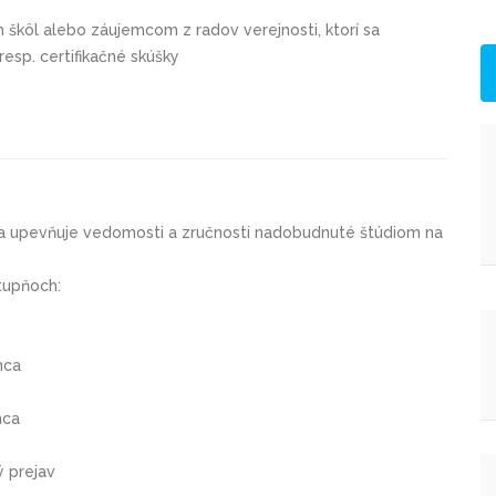
škôl alebo záujemcom z radov verejnosti, ktorí sa
resp. certifikačné skúšky
a a upevňuje vedomosti a zručnosti nadobudnuté štúdiom na
tupňoch:
mca
mca
ý prejav