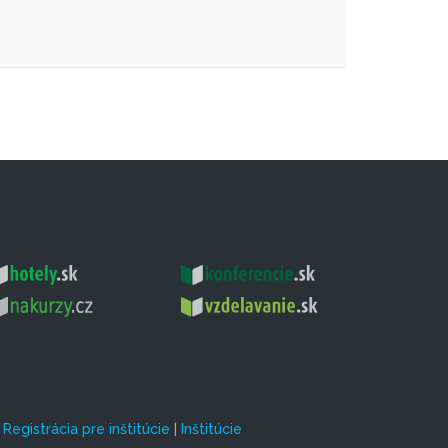
|
Registrácia pre inštitúcie
|
Inštitúcie