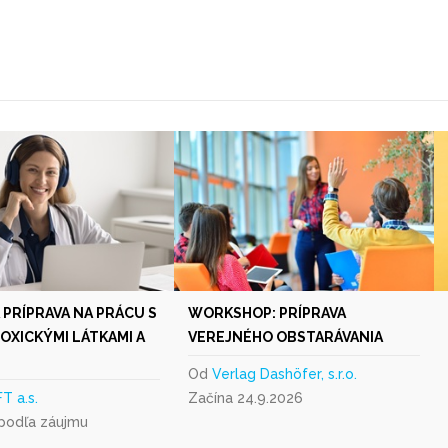
PRÍPRAVA NA PRÁCU S
WORKSHOP: PRÍPRAVA
OXICKÝMI LÁTKAMI A
VEREJNÉHO OBSTARÁVANIA
Od
Verlag Dashöfer, s.r.o.
T a.s.
Začína 24.9.2026
 podľa záujmu