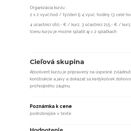
Organizácia kurzu :
2 x 2 vyuč.hod / týždeň tj 4 vyuč. hodiny (3 celé h
4 účastníci 160,- € / kurz, 3 účastníci 215,- € / kurz
(cenu kurzu je možné splatiť aj v 2 splátkach
Cieľová skupina
Absolvent kurzu je pripravený na úspešné zvládnuti
konštrukcie a javy a dokázať sa kedykoľvek dohovo
profesijného záujmu.
Poznámka k cene
podrobnejšie v texte
Hodnotenie