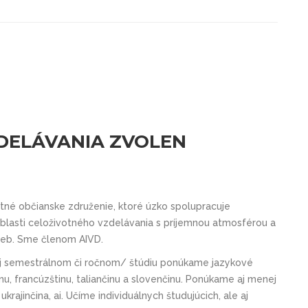
DELÁVANIA ZVOLEN
tné občianske združenie, ktoré úzko spolupracuje
blasti celoživotného vzdelávania s príjemnou atmosférou a
ieb. Sme členom AIVD.
aj semestrálnom či ročnom/ štúdiu ponúkame jazykové
inu, francúzštinu, taliančinu a slovenčinu. Ponúkame aj menej
ukrajinčina, ai. Učíme individuálnych študujúcich, ale aj