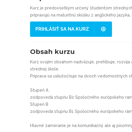
Kurz je predovšetkým určený študentom stredných 
pripravujú na maturitnú skúšku z anglického jazyka, 
PRIHLÁSIŤ SA NA KURZ
Obsah kurzu
Kurz svojím obsahom nadväzuje, prehlbuje, rozvíj
strednej škole.
Príprava sa uskutočňuje na dvoch vedomostných s
Stupeň A
zodpovedá stupňu B2 Spoločného európskeho rá
Stupeň B
zodpovedá stupňu B1 Spoločného európskeho rá
Hlavné zameranie je na komunikačný ale aj písomn