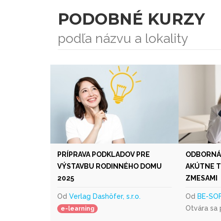
PODOBNÉ KURZY
podľa názvu a lokality
PRÍPRAVA PODKLADOV PRE
ODBORNÁ 
VÝSTAVBU RODINNÉHO DOMU
AKÚTNE T
2025
ZMESAMI
Od
Verlag Dashöfer, s.r.o.
Od
BE-SOF
Otvára sa
e-learning