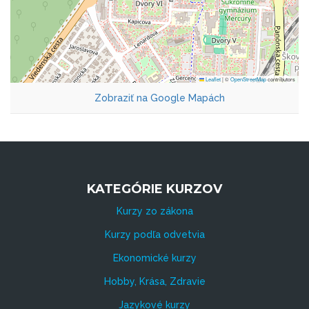
Leaflet
|
©
OpenStreetMap
contributors
Zobraziť na Google Mapách
KATEGÓRIE KURZOV
Kurzy zo zákona
Kurzy podľa odvetvia
Ekonomické kurzy
Hobby, Krása, Zdravie
Jazykové kurzy