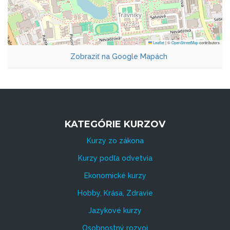
Leaflet
|
©
OpenStreetMap
contributors
Zobraziť na Google Mapách
KATEGÓRIE KURZOV
Kurzy zo zákona
Kurzy podľa odvetvia
Ekonomické kurzy
Hobby, Krása, Zdravie
Jazykové kurzy
Osobnostný rozvoj