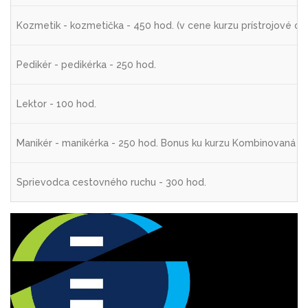
Kozmetik - kozmetička - 450 hod. (v cene kurzu prístrojové oše
Pedikér - pedikérka - 250 hod.
Lektor - 100 hod.
Manikér - manikérka - 250 hod. Bonus ku kurzu Kombinovaná a 
Sprievodca cestovného ruchu - 300 hod.