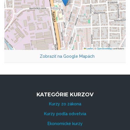
Leaflet
|
©
OpenStreetMap
contributors
Zobraziť na Google Mapách
KATEGÓRIE KURZOV
Kurzy zo zákona
Kurzy podľa odvetvia
Ekonomické kurzy