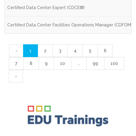
Certified Data Center Expert (CDCE®)
Certified Data Center Facilities Operations Manager (CDFOM®)
‹
1
2
3
4
5
6
7
8
9
10
...
99
100
›