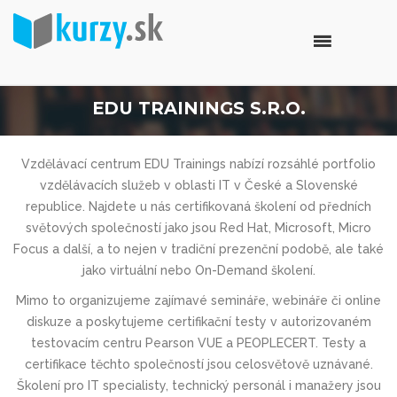
EDU TRAININGS S.R.O.
Vzdělávací centrum
EDU Trainings
nabízí rozsáhlé portfolio
vzdělávacích služeb v oblasti IT v České a Slovenské
republice. Najdete u nás
certifikovaná školení
od předních
světových společností jako jsou
Red Hat, Microsoft, Micro
Focus a další
, a to nejen v tradiční
prezenční podobě
, ale také
jako
virtuální
nebo
On-Demand školení
.
Mimo to organizujeme zajímavé
semináře, webináře či online
diskuze
a poskytujeme
certifikační testy v autorizovaném
testovacím centru Pearson VUE a PEOPLECERT
. Testy a
certifikace těchto společností jsou celosvětově uznávané.
Školení pro IT specialisty, technický personál i manažery jsou