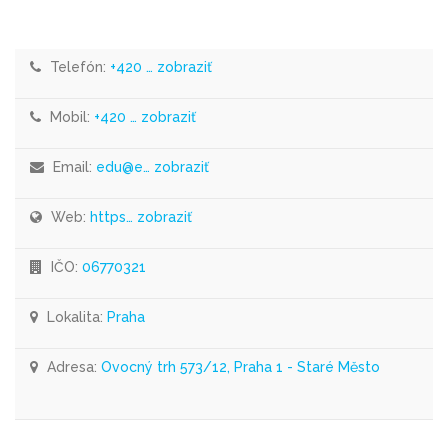
Telefón:
+420 … zobraziť
Mobil:
+420 … zobraziť
Email:
edu@e… zobraziť
Web:
https… zobraziť
IČO:
06770321
Lokalita:
Praha
Adresa:
Ovocný trh 573/12, Praha 1 - Staré Město