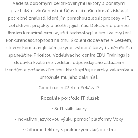
vedena odbornými certifikovanými lektory s bohatými
praktickými zkušenostmi. Účastníci našich kurzů získávají
potřebné znalosti, které jím pomohou zlepšit procesy v IT,
zefektivnit projekty a ušetřit jejich čas. Dokážeme pomoci
firmám k maximálnímu využití technologií, a tím i ke zvýšení
konkurenceschop­nosti na trhu. Školení dodáváme v českém,
slovenském a anglickém jazyce, vybrané kurzy i v němčině a
španělštině. Prioritou Vzdělávacího centra EDU Trainings je
dodávka kvalitního vzdělání odpovídajícího aktuálním
trendům a požadavkům trhu, které splňuje nároky zákazníka a
umožňuje mu jeho další růst.
Co od nás můžete očekávat?
• Rozsáhlé portfolio IT služeb
• Soft skills kurzy
• Inovativní jazykovou výuku pomocí platformy Voxy
• Odborné lektory s praktickými zkušenostmi