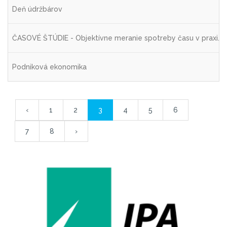
Deň údržbárov
ČASOVÉ ŠTÚDIE - Objektívne meranie spotreby času v praxi.
Podniková ekonomika
‹
1
2
3
4
5
6
7
8
›