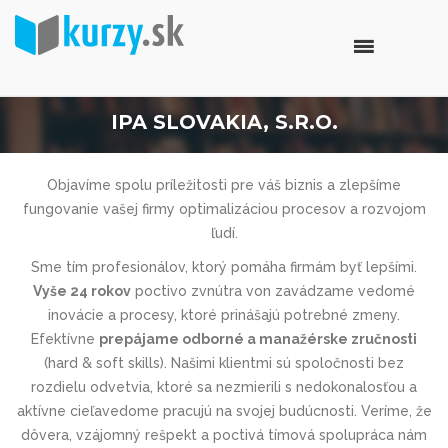
IPA SLOVAKIA, S.R.O.
Objavíme spolu príležitosti pre váš biznis a zlepšíme
fungovanie vašej firmy optimalizáciou procesov a rozvojom
ľudí.
Sme tím profesionálov, ktorý pomáha firmám byť lepšími.
Vyše 24 rokov
poctivo zvnútra von zavádzame vedomé
inovácie a procesy, ktoré prinášajú potrebné zmeny.
Efektívne
prepájame odborné a manažérske zručnosti
(hard & soft skills). Našimi klientmi sú spoločnosti bez
rozdielu odvetvia, ktoré sa nezmierili s nedokonalosťou a
aktívne cieľavedome pracujú na svojej budúcnosti. Veríme, že
dôvera, vzájomný rešpekt a poctivá tímová spolupráca nám