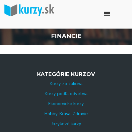
FINANCIE
KATEGÓRIE KURZOV
Kurzy zo zákona
Kurzy podľa odvetvia
Ekonomické kurzy
Hobby, Krása, Zdravie
Jazykové kurzy