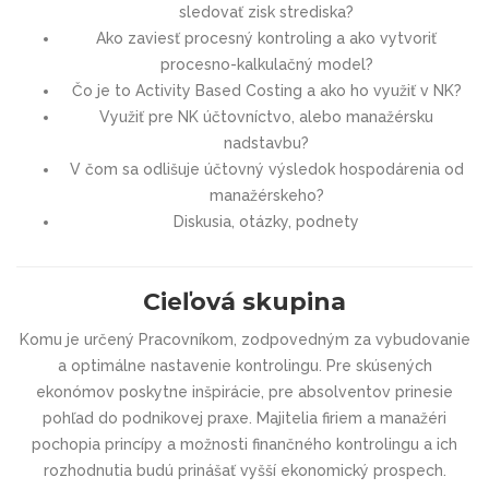
sledovať zisk strediska?
Ako zaviesť procesný kontroling a ako vytvoriť
procesno-kalkulačný model?
Čo je to Activity Based Costing a ako ho využiť v NK?
Využiť pre NK účtovníctvo, alebo manažérsku
nadstavbu?
V čom sa odlišuje účtovný výsledok hospodárenia od
manažérskeho?
Diskusia, otázky, podnety
Cieľová skupina
Komu je určený Pracovníkom, zodpovedným za vybudovanie
a optimálne nastavenie kontrolingu. Pre skúsených
ekonómov poskytne inšpirácie, pre absolventov prinesie
pohľad do podnikovej praxe. Majitelia firiem a manažéri
pochopia princípy a možnosti finančného kontrolingu a ich
rozhodnutia budú prinášať vyšší ekonomický prospech.