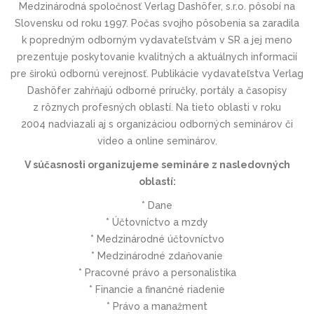
Medzinárodná spoločnosť Verlag Dashöfer, s.r.o. pôsobí na
Slovensku od roku 1997. Počas svojho pôsobenia sa zaradila
k popredným odborným vydavateľstvám v SR a jej meno
prezentuje poskytovanie kvalitných a aktuálnych informacií
pre širokú odbornú verejnosť. Publikácie vydavateľstva Verlag
Dashöfer zahŕňajú odborné príručky, portály a časopisy
z rôznych profesných oblastí. Na tieto oblasti v roku
2004 nadviazali aj s organizáciou odborných seminárov či
video a online seminárov.
V súčasnosti organizujeme semináre z nasledovných
oblastí:
* Dane
* Účtovníctvo a mzdy
* Medzinárodné účtovníctvo
* Medzinárodné zdaňovanie
* Pracovné právo a personalistika
* Financie a finančné riadenie
* Právo a manažment