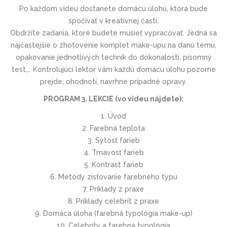
Po každom videu dostanete domácu úlohu, ktorá bude
spočívať v kreatívnej časti.
Obdržíte zadania, ktoré budete musieť vypracovať. Jedná sa
najčastejšie o zhotovenie komplet make-upu na danú tému,
opakovanie jednotlivých techník do dokonalosti, písomný
test,… Kontrolujúci lektor vám každú domácu úlohu pozorne
prejde, ohodnotí, navrhne prípadné opravy.
PROGRAM 3. LEKCIE (vo videu nájdete):
1. Úvod
2. Farebná teplota
3. Sýtosť farieb
4. Tmavosť farieb
5. Kontrast farieb
6. Metódy zisťovanie farebného typu
7. Príklady z praxe
8. Príklady celebrít z praxe
9. Domáca úloha (farebná typológia make-up)
10. Celebrity a farebná typológia