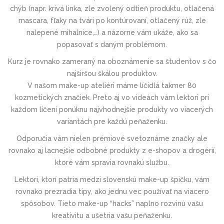
chýb (napr. krivá linka, zle zvolený odtieň produktu, otlačená
mascara, fľaky na tvári po kontúrovaní, otlačený rúž, zle
nalepené mihalnice,…) a názorne vám ukáže, ako sa
popasovať s daným problémom.
Kurz je rovnako zameraný na oboznámenie sa študentov s čo
najširšou škálou produktov.
V našom make-up ateliéri máme líčidlá takmer 80
kozmetických značiek. Preto aj vo videách vám lektori pri
každom líčení ponúknu najvhodnejšie produkty vo viacerých
variantách pre každú peňaženku.
Odporučia vám nielen prémiové svetoznáme značky ale
rovnako aj lacnejšie odbobné produkty z e-shopov a drogérií,
ktoré vám spravia rovnakú službu.
Lektori, ktorí patria medzi slovenskú make-up špičku, vám
rovnako prezradia tipy, ako jednu vec používať na viacero
spôsobov. Tieto make-up “hacks” naplno rozvinú vašu
kreativitu a ušetria vašu peňaženku.