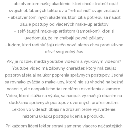
– absolventom našej akadémie, ktorí chcú stretnúť opäť
svojich obľúbených lektorov a “refreshnúť” svoje znalosti
– absolventom iných akadémií, ktorí cítia potrebu sa naučiť
ďalšie postupy od viacerých make-up artistov
– self-taught make-up artistom (samoukom), ktorí si
uvedomujú, že im chýbajú pevné základy
– ľuďom, ktorí radi skúšajú niečo nové alebo chcú produktívne
oživiť svoj voľný čas
Aký je rozdiel medzi youtube videom a výukovým videom?
Youtube video má zábavný charakter, ktorý má zaujať
pozorovateľa aj na úkor poprenia správnych postupov. Jedná
sa rovnako zväčša o make-upy, ktoré nie sú vhodné na bežné
nosenie, ale naopak lichotia umelému osvetleniu a kamere.
Videá, ktoré slúžia na výuku, sa naopak vyznačujú dbaním na
dodržanie správnych postupov overených profesionálmi.
Lektori vo videách dbajú na zrozumiteľné vysvetlenie,
názornú ukážku postupu líčenia a produktu.
Pri každom líčení lektor spraví zámerne viacero najčastejších