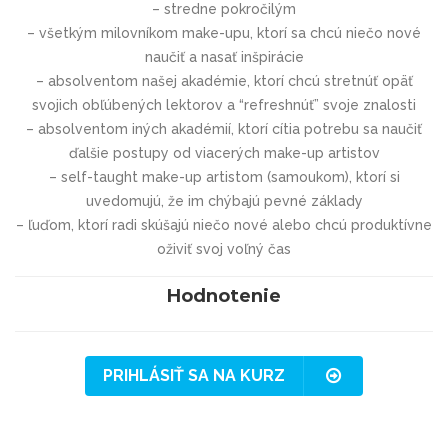
– stredne pokročilým
– všetkým milovníkom make-upu, ktorí sa chcú niečo nové
naučiť a nasať inšpirácie
– absolventom našej akadémie, ktorí chcú stretnúť opäť
svojich obľúbených lektorov a “refreshnúť” svoje znalosti
– absolventom iných akadémií, ktorí cítia potrebu sa naučiť
ďalšie postupy od viacerých make-up artistov
– self-taught make-up artistom (samoukom), ktorí si
uvedomujú, že im chýbajú pevné základy
– ľuďom, ktorí radi skúšajú niečo nové alebo chcú produktívne
oživiť svoj voľný čas
Hodnotenie
PRIHLÁSIŤ SA NA KURZ