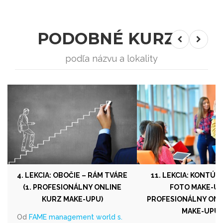
PODOBNÉ KURZY
podľa názvu a lokality
4. LEKCIA: OBOČIE – RÁM TVÁRE
11. LEKCIA: KONTÚR
(1. PROFESIONÁLNY ONLINE
FOTO MAKE-UP 
KURZ MAKE-UPU)
PROFESIONÁLNY ONL
MAKE-UPU)
Od
FAME management world s.