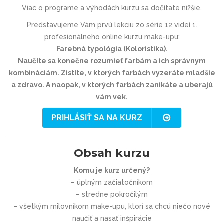
Viac o programe a výhodách kurzu sa dočítate nižšie.
Predstavujeme Vám prvú lekciu zo série 12 videí 1.
profesionálneho online kurzu make-upu:
Farebná typológia (Koloristika).
Naučíte sa konečne rozumieť farbám a ich správnym
kombináciám. Zistíte, v ktorých farbách vyzeráte mladšie
a zdravo. A naopak, v ktorých farbách zanikáte a uberajú
vám vek.
PRIHLÁSIŤ SA NA KURZ
Obsah kurzu
Komu je kurz určený?
– úplným začiatočníkom
– stredne pokročilým
– všetkým milovníkom make-upu, ktorí sa chcú niečo nové
naučiť a nasať inšpirácie