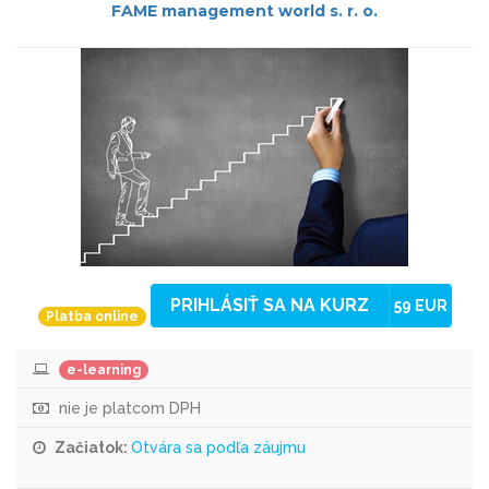
FAME management world s. r. o.
PRIHLÁSIŤ SA NA KURZ
59 EUR
Platba online
e-learning
nie je platcom DPH
Začiatok:
Otvára sa podľa záujmu