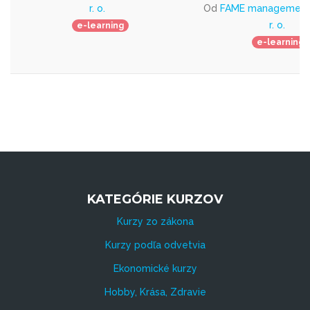
r. o.
Od
FAME management 
r. o.
e-learning
e-learning
KATEGÓRIE KURZOV
Kurzy zo zákona
Kurzy podľa odvetvia
Ekonomické kurzy
Hobby, Krása, Zdravie