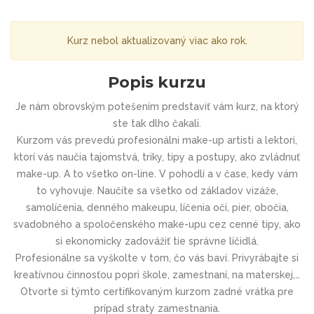
Kurz nebol aktualizovaný viac ako rok.
Popis kurzu
Je nám obrovským potešením predstaviť vám kurz, na ktorý
ste tak dlho čakali.
Kurzom vás prevedú profesionálni make-up artisti a lektori,
ktorí vás naučia tajomstvá, triky, tipy a postupy, ako zvládnuť
make-up. A to všetko on-line. V pohodlí a v čase, kedy vám
to vyhovuje. Naučíte sa všetko od základov vizáže,
samolíčenia, denného makeupu, líčenia očí, pier, obočia,
svadobného a spoločenského make-upu cez cenné tipy, ako
si ekonomicky zadovážiť tie správne líčidlá.
Profesionálne sa vyškolte v tom, čo vás baví. Privyrábajte si
kreatívnou činnosťou popri škole, zamestnaní, na materskej,…
Otvorte si týmto certifikovaným kurzom zadné vrátka pre
prípad straty zamestnania.