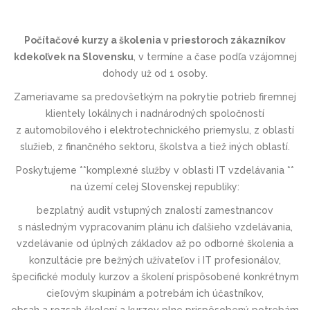
Počítačové kurzy a školenia v priestoroch zákazníkov
kdekoľvek na Slovensku
, v termíne a čase podľa vzájomnej
dohody už od 1 osoby.
Zameriavame sa predovšetkým na pokrytie potrieb firemnej
klientely lokálnych i nadnárodných spoločností
z automobilového i elektrotechnic­kého priemyslu, z oblastí
služieb, z finančného sektoru, školstva a tiež iných oblastí.
Poskytujeme **komplexné služby v oblasti IT vzdelávania **
na území celej Slovenskej republiky:
bezplatný audit vstupných znalostí zamestnancov
s následným vypracovaním plánu ich ďalšieho vzdelávania,
vzdelávanie od úplných základov až po odborné školenia a
konzultácie pre bežných užívateľov i IT profesionálov,
špecifické moduly kurzov a školení prispôsobené konkrétnym
cieľovým skupinám a potrebám ich účastníkov,
obsah a rozsah školení a kurzov plne prispôsobený potrebám