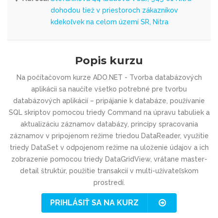
dohodou tiež v priestoroch zákazníkov
kdekoľvek na celom území SR, Nitra
Popis kurzu
Na počítačovom kurze ADO.NET - Tvorba databázových
aplikácii sa naučíte všetko potrebné pre tvorbu
databázových aplikácií – pripájanie k databáze, používanie
SQL skriptov pomocou triedy Command na úpravu tabuliek a
aktualizáciu záznamov databázy, princípy spracovania
záznamov v pripojenom režime triedou DataReader, využitie
triedy DataSet v odpojenom režime na uloženie údajov a ich
zobrazenie pomocou triedy DataGridView, vrátane master-
detail štruktúr, použitie transakcií v multi-užívateľskom
prostredí.
PRIHLÁSIŤ SA NA KURZ