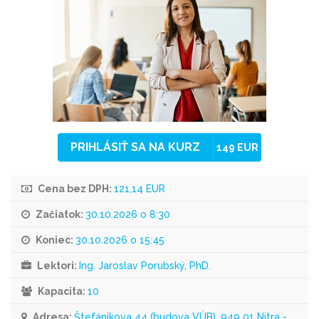
PRIHLÁSIŤ SA NA KURZ
149 EUR
Cena bez DPH:
121,14 EUR
Začiatok:
30.10.2026 o 8:30
Koniec:
30.10.2026 o 15:45
Lektori:
Ing. Jaroslav Porubský, PhD.
Kapacita:
10
Adresa:
Štefánikova 44 (budova VÚB), 949 01 Nitra -