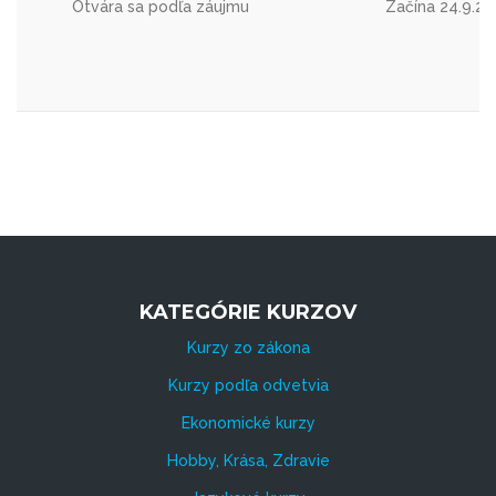
Otvára sa podľa záujmu
Začína 24.9.2
KATEGÓRIE KURZOV
Kurzy zo zákona
Kurzy podľa odvetvia
Ekonomické kurzy
Hobby, Krása, Zdravie