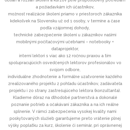
a požiadavkám ich účastníkov,
možnosť realizácie školení priamo v priestoroch zákazníka
kdekoľvek na Slovensku už od 1 osoby, v termíne a čase
podľa vzájomnej dohody,
technické zabezpečenie školení u zákazníkov našími
mobilnými počítačovými učebňami – notebooky +
dataprojektor,
interní lektori s viac ako 12 ročnou praxou a tím
spolupracujúcich osvedčených lektorov profesionálov vo
svojom odbore,
individuálne zhodnotenie a formálne uzatvorenie každého
zrealizovaného projektu z pohľadu účastníkov, zadávateľa
projektu i zo strany zastrešujúceho lektora (konzultanta).
Kladieme dôraz na dlhodobé partnerstvá a dokonalé
poznanie potrieb a očakávaní zákazníka a na ich reálne
splnenie. V rámci zabezpečenia vysokej kvality nami
poskytovaných služieb garantujeme preto vrátenie plnej
výšky poplatku za kurz, školenie či seminár, pri oprávnenej