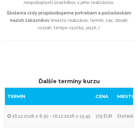
nespokojnosti účastníkov s jeho realizáciou.
Školenia vždy prispôsobujeme potrebám a požiadavkám
našich zákazníkov
(miesto realizácie, termín, čas, obsah,
rozsah, tempo výučby, jazyk…).
Ďalšie termíny kurzu
TERMÍN
CENA
MIESTO 
16.12.2026 o 8:30 - 16.12.2026 o 15:45
179 EUR
Štefániko