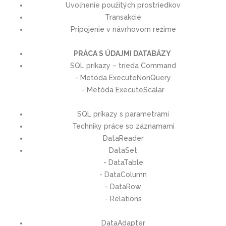
Uvoľnenie použitých prostriedkov
Transakcie
Pripojenie v návrhovom režime
PRÁCA S ÚDAJMI DATABÁZY
SQL príkazy – trieda Command
- Metóda ExecuteNonQuery
- Metóda ExecuteScalar
SQL príkazy s parametrami
Techniky práce so záznamami
DataReader
DataSet
- DataTable
- DataColumn
- DataRow
- Relations
DataAdapter