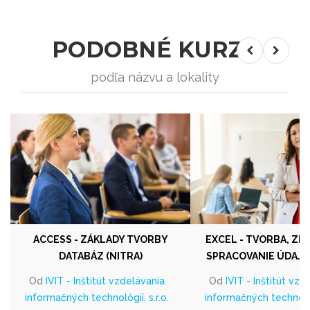
PODOBNÉ KURZY
podľa názvu a lokality
ACCESS - ZÁKLADY TVORBY
EXCEL - TVORBA, ZÍS
DATABÁZ (NITRA)
SPRACOVANIE ÚDAJOV
Od
IVIT - Inštitút vzdelávania
Od
IVIT - Inštitút vzd
informačných technológií, s.r.o.
informačných technológi