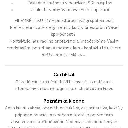
Základné zručnosti v používaní SQL skriptov
Znalosti tvorby Windows Forms aplikácií
FIREMNÉ IT KURZY v priestoroch vašej spoločnosti:
Preferujete uzatvorený firemný kurz v priestoroch Vašej
spoločnosti?
Kontaktuje nás, radi ho pripravíme a prispôsobíme Vašim
predstavám, potrebám a možnostiam - kontaktujte nás pre
bližšie info (ivit.sk) »»»
Certifikát
Osvedčenie spoločnosti IVIT - Inštitút vzdelávania
informačných technológií, s.r.o. o absolvovaní kurzu
Poznámka k cene
Cena kurzu zahŕňa: občerstvenie (káva, čaj, minerálka, keksíky,
prípadne ovocie), osvedčenie, ktoré je potvrdením
absolvovania počítačového školenia, sadu neriešených