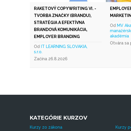
RAKETOVÝ COPYWRITING VI. -
EMPLOYER
TVORBA ZNAČKY (BRANDU),
MARKETIN
STRATÉGIA A EFEKTÍVNA
Od
MV Aka
BRANDOVÁ KOMUNIKÁCIA,
manažérsk
akadémia
EMPLOYER BRANDING
Otvára sa
Od
IT LEARNING SLOVAKIA,
s.r.o.
Začína 26.8.2026
KATEGÓRIE KURZOV
Kurzy zo zákona
Kurzy p