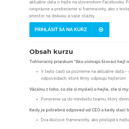
aktuálne dáta o hejte na slovenskom Facebooku. Po
nesprávne a preberieme si frameworky, ako z krote
priestor na diskusiu a vaše otázky.
PRIHLÁSIŤ SA NA KURZ
Obsah kurzu
Tohtoročný prieskum “Ako vnímajú Slováci hejt 
V tejto časti sa pozrieme na aktuálne dáta – 
odpovediach, ktoré firmy odpisujú hejterom
Väčšinu z toho, čo ste si mysleli o hejte, ste si my
Ponorenie sa do mindsetu teamu, ktorý denno
Kedy je potrebná odpoveď od CEO a kedy stačí t
Dva kľúčové frameworky, ako pristúpiť k hejt