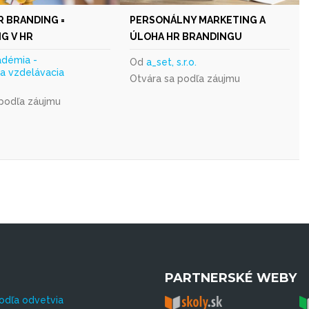
 BRANDING =
PERSONÁLNY MARKETING A
G V HR
ÚLOHA HR BRANDINGU
démia -
Od
a_set, s.r.o.
a vzdelávacia
Otvára sa podľa záujmu
 podľa záujmu
PARTNERSKÉ WEBY
odľa odvetvia