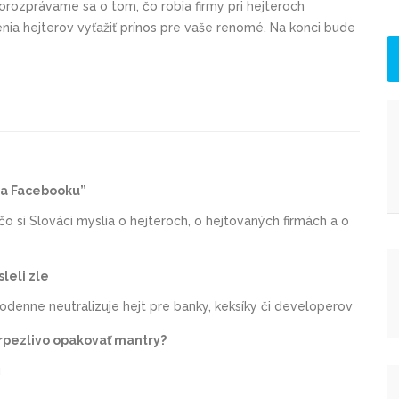
rozprávame sa o tom, čo robia firmy pri hejteroch
nia hejterov vyťažiť prínos pre vaše renomé. Na konci bude
na Facebooku”
čo si Slováci myslia o hejteroch, o hejtovaných firmách a o
sleli zle
denne neutralizuje hejt pre banky, keksíky či developerov
rpezlivo opakovať mantry?
u