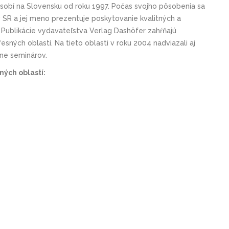
ôsobí na Slovensku od roku 1997. Počas svojho pôsobenia sa
SR a jej meno prezentuje poskytovanie kvalitných a
. Publikácie vydavateľstva Verlag Dashöfer zahŕňajú
esných oblastí. Na tieto oblasti v roku 2004 nadviazali aj
ine seminárov.
ých oblastí: