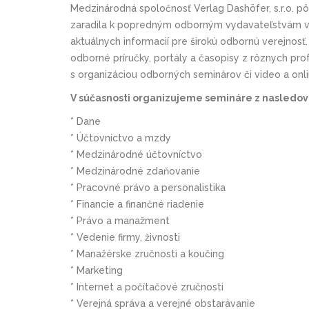
Medzinárodná spoločnosť Verlag Dashöfer, s.r.o. p
zaradila k popredným odborným vydavateľstvám v 
aktuálnych informacií pre širokú odbornú verejnosť
odborné príručky, portály a časopisy z rôznych prof
s organizáciou odborných seminárov či video a onl
V súčasnosti organizujeme semináre z nasledovn
* Dane
* Účtovníctvo a mzdy
* Medzinárodné účtovníctvo
* Medzinárodné zdaňovanie
* Pracovné právo a personalistika
* Financie a finančné riadenie
* Právo a manažment
* Vedenie firmy, živnosti
* Manažérske zručnosti a koučing
* Marketing
* Internet a počítačové zručnosti
* Verejná správa a verejné obstarávanie