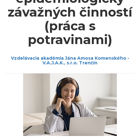
závažných činností
(práca s
potravinami)
Vzdelávacia akadémia Jána Amosa Komenského -
V.A.J.A.K., s.r.o. Trenčín