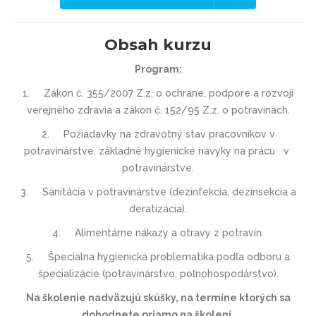
Obsah kurzu
Program:
1.
Zákon č. 355/2007 Z.z. o ochrane, podpore a rozvoji
verejného zdravia a zákon č. 152/95 Z.z. o potravinách.
2.
Požiadavky na zdravotný stav pracovníkov v
potravinárstve, základné hygienické návyky na prácu
v
potravinárstve.
3.
Sanitácia v potravinárstve (dezinfekcia, dezinsekcia a
deratizácia).
4.
Alimentárne nákazy a otravy z potravín.
5.
Špeciálna hygienická problematika podľa odboru a
špecializácie (potravinárstvo, poľnohospodárstvo).
Na školenie nadväzujú skúšky, na termíne ktorých sa
dohodnete priamo na školení.