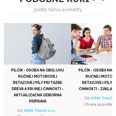
podľa názvu a lokality
PILČÍK - OSOBA NA OBSLUHU
PILČÍK - OSOBA NA
RUČNEJ MOTOROVEJ
RUČNEJ MOTOR
REŤAZOVEJ PÍLY PRI ŤAŽBE
REŤAZOVEJ PÍLY PR
DREVA A PRI INEJ ČINNOSTI -
ČINNOSTI - ZÁKLAD
AKTUALIZAČNÁ ODBORNÁ
Od
JUMA Trenčín s
PRÍPRAVA
Otvára sa podľa 
Od
JUMA Trenčín s.r.o.