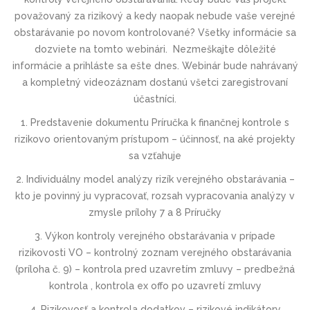
považovaný za rizikový a kedy naopak nebude vaše verejné
obstarávanie po novom kontrolované? Všetky informácie sa
dozviete na tomto webinári. Nezmeškajte dôležité
informácie a prihláste sa ešte dnes. Webinár bude nahrávaný
a kompletný videozáznam dostanú všetci zaregistrovaní
účastníci.
1. Predstavenie dokumentu Príručka k finančnej kontrole s
rizikovo orientovaným prístupom – účinnosť, na aké projekty
sa vzťahuje
2. Individuálny model analýzy rizík verejného obstarávania –
kto je povinný ju vypracovať, rozsah vypracovania analýzy v
zmysle prílohy 7 a 8 Príručky
3. Výkon kontroly verejného obstarávania v prípade
rizikovosti VO – kontrolný zoznam verejného obstarávania
(príloha č. 9) – kontrola pred uzavretím zmluvy – predbežná
kontrola , kontrola ex offo po uzavretí zmluvy
4. Rizikovosť a kontrola dodatkov – rizikové indikátory