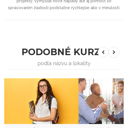
projekty, vymýšľať nové nápady ale aj pomôcť so
spracovaním žiadosti podstatne rýchlejšie ako v minulosti.
PODOBNÉ KURZY
podľa názvu a lokality