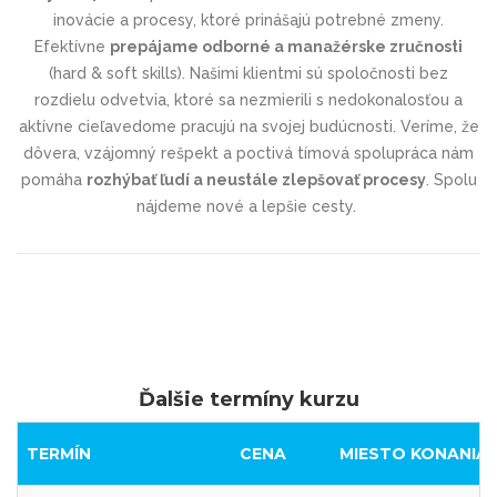
inovácie a procesy, ktoré prinášajú potrebné zmeny.
Efektívne
prepájame odborné a manažérske zručnosti
(hard & soft skills). Našimi klientmi sú spoločnosti bez
rozdielu odvetvia, ktoré sa nezmierili s nedokonalosťou a
aktívne cieľavedome pracujú na svojej budúcnosti. Veríme, že
dôvera, vzájomný rešpekt a poctivá tímová spolupráca nám
pomáha
rozhýbať ľudí a neustále zlepšovať procesy
. Spolu
nájdeme nové a lepšie cesty.
Ďalšie termíny kurzu
TERMÍN
CENA
MIESTO KONANIA