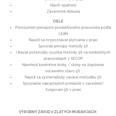
Návrh opatrení
Záverečná diskusia
CIELE
Porozumieť princípom produktívneho pracoviska podľa
LEAN
Naučiť sa rozpoznávať plytvania v praxi
Spoznať princípy metódy 5S
Ukázať potenciály využitia metódy 5S na konkrétnych
pracoviskách v SECOP
Navrhnúť konkrétne kroky / úlohy na zlepšenie
súčasného stavu 5S
Naučiť sa systematicky zaviesť metodiku 5S
Spoznanie najčastejších prekážok v zavedení/
fungovaní 5S v praxi
VÝROBNÝ ZÁVOD V ZLATÝCH MORAVCIACH: