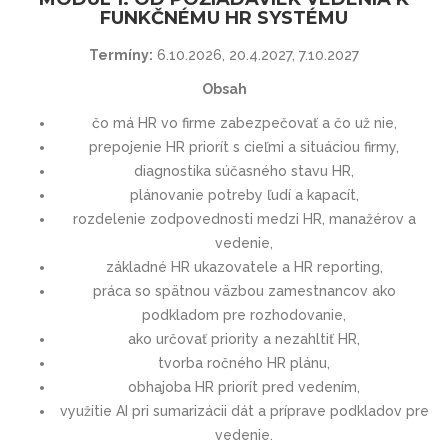
FUNKČNÉMU HR SYSTÉMU
Termíny:
6.10.2026, 20.4.2027, 7.10.2027
Obsah
čo má HR vo firme zabezpečovať a čo už nie,
prepojenie HR priorít s cieľmi a situáciou firmy,
diagnostika súčasného stavu HR,
plánovanie potreby ľudí a kapacít,
rozdelenie zodpovednosti medzi HR, manažérov a
vedenie,
základné HR ukazovatele a HR reporting,
práca so spätnou väzbou zamestnancov ako
podkladom pre rozhodovanie,
ako určovať priority a nezahltiť HR,
tvorba ročného HR plánu,
obhajoba HR priorít pred vedením,
využitie AI pri sumarizácii dát a príprave podkladov pre
vedenie.