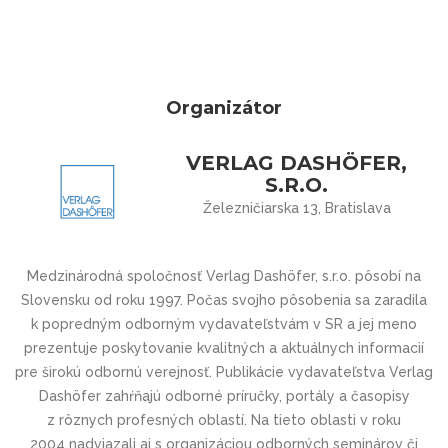
Organizátor
VERLAG DASHÖFER,
S.R.O.
Železničiarska 13, Bratislava
Medzinárodná spoločnosť Verlag Dashöfer, s.r.o. pôsobí na
Slovensku od roku 1997. Počas svojho pôsobenia sa zaradila
k popredným odborným vydavateľstvám v SR a jej meno
prezentuje poskytovanie kvalitných a aktuálnych informacií
pre širokú odbornú verejnosť. Publikácie vydavateľstva Verlag
Dashöfer zahŕňajú odborné príručky, portály a časopisy
z rôznych profesných oblastí. Na tieto oblasti v roku
2004 nadviazali aj s organizáciou odborných seminárov či