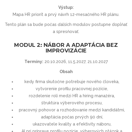
Výstup:
Mapa HR priorít a prvý návrh 12-mesačného HR plánu.
Tento plán sa bude počas ďalších modulov postupne dopĺňať
a spresňovať.
MODUL 2: NÁBOR A ADAPTÁCIA BEZ
IMPROVIZÁCIE
Termíny:
20.10.2026, 11.5.2027, 21.10.2027
Obsah
kedy firma skutočne potrebuje nového človeka,
vytvorenie profilu pracovnej pozície,
rozdelenie rolí medzi HR a hiring manažéra,
štruktúra výberového procesu,
pracovný pohovor a rozhodovanie medzi kandidátmi,
adaptácia počas prvých 90 dní,
ukazovatele kvality a efektivity náboru,
AI pri príprave profilu pozície, výberových otázok a