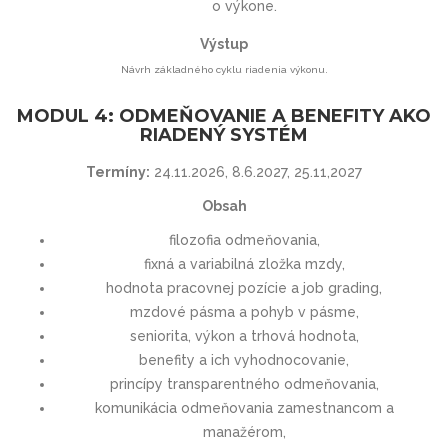
o výkone.
Výstup
Návrh základného cyklu riadenia výkonu.
MODUL 4: ODMEŇOVANIE A BENEFITY AKO
RIADENÝ SYSTÉM
Termíny:
24.11.2026, 8.6.2027, 25.11,2027
Obsah
filozofia odmeňovania,
fixná a variabilná zložka mzdy,
hodnota pracovnej pozície a job grading,
mzdové pásma a pohyb v pásme,
seniorita, výkon a trhová hodnota,
benefity a ich vyhodnocovanie,
princípy transparentného odmeňovania,
komunikácia odmeňovania zamestnancom a
manažérom,