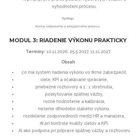
vyhodnotení procesu.
Výstup:
Kostra náborového a adaptačného procesu.
MODUL 3: RIADENIE VÝKONU PRAKTICKY
Termíny:
10.11.2026, 25.5.2027, 11.11.2027
Obsah
čo má systém riadenia výkonu vo firme zabezpečiť,
ciele, KPI a očakávané správanie,
priebežné rozhovory a 1 : 1 stretnutia,
poskytovanie spätnej väzby,
ročné hodnotenie a kalibrácia,
riešenie dlhodobo slabého výkonu,
rozdelenie zodpovednosti medzi HR a manažéra,
AI pri kontrole kvality cieľov a KPI,
AI ako podpora pri príprave spätnej väzby a rozhovoru