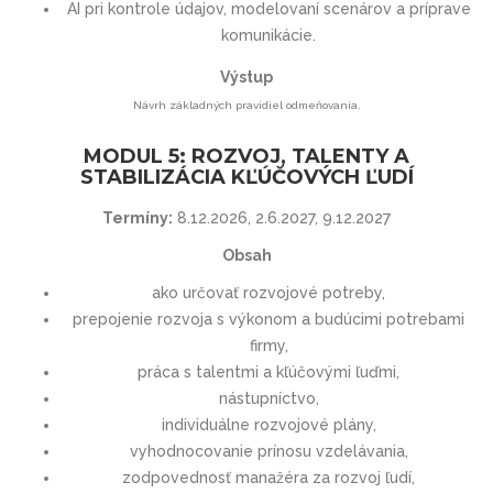
AI pri kontrole údajov, modelovaní scenárov a príprave
komunikácie.
Výstup
Návrh základných pravidiel odmeňovania.
MODUL 5: ROZVOJ, TALENTY A
STABILIZÁCIA KĽÚČOVÝCH ĽUDÍ
Termíny:
8.12.2026, 2.6.2027, 9.12.2027
Obsah
ako určovať rozvojové potreby,
prepojenie rozvoja s výkonom a budúcimi potrebami
firmy,
práca s talentmi a kľúčovými ľuďmi,
nástupníctvo,
individuálne rozvojové plány,
vyhodnocovanie prínosu vzdelávania,
zodpovednosť manažéra za rozvoj ľudí,