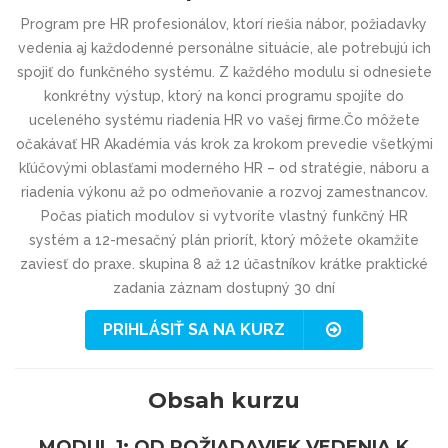
Program pre HR profesionálov, ktorí riešia nábor, požiadavky
vedenia aj každodenné personálne situácie, ale potrebujú ich
spojiť do funkčného systému. Z každého modulu si odnesiete
konkrétny výstup, ktorý na konci programu spojíte do
uceleného systému riadenia HR vo vašej firme.Čo môžete
očakávať HR Akadémia vás krok za krokom prevedie všetkými
kľúčovými oblasťami moderného HR – od stratégie, náboru a
riadenia výkonu až po odmeňovanie a rozvoj zamestnancov.
Počas piatich modulov si vytvoríte vlastný funkčný HR
systém a 12-mesačný plán priorít, ktorý môžete okamžite
zaviesť do praxe. skupina 8 až 12 účastníkov krátke praktické
zadania záznam dostupný 30 dní
PRIHLÁSIŤ SA NA KURZ
Obsah kurzu
MODUL 1: OD POŽIADAVIEK VEDENIA K