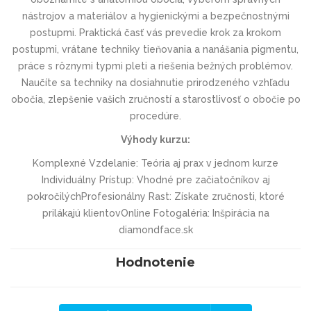
nástrojov a materiálov a hygienickými a bezpečnostnými
postupmi. Praktická časť vás prevedie krok za krokom
postupmi, vrátane techniky tieňovania a nanášania pigmentu,
práce s rôznymi typmi pleti a riešenia bežných problémov.
Naučíte sa techniky na dosiahnutie prirodzeného vzhľadu
obočia, zlepšenie vašich zručností a starostlivosť o obočie po
procedúre.
Výhody kurzu:
Komplexné Vzdelanie:
Teória aj prax v jednom kurze
Individuálny Prístup:
Vhodné pre začiatočníkov aj
pokročilých
Profesionálny Rast:
Získate zručnosti, ktoré
prilákajú klientov
Online Fotogaléria:
Inšpirácia na
diamondface.sk
Hodnotenie