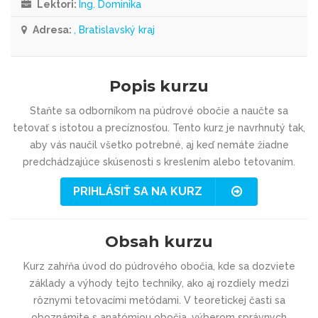
Lektori:
Ing. Dominika
Adresa:
, Bratislavský kraj
Popis kurzu
Staňte sa odborníkom na púdrové obočie a naučte sa
tetovať s istotou a precíznosťou. Tento kurz je navrhnutý tak,
aby vás naučil všetko potrebné, aj keď nemáte žiadne
predchádzajúce skúsenosti s kreslením alebo tetovaním.
PRIHLÁSIŤ SA NA KURZ
Obsah kurzu
Kurz zahŕňa úvod do púdrového obočia, kde sa dozviete
základy a výhody tejto techniky, ako aj rozdiely medzi
rôznymi tetovacími metódami. V teoretickej časti sa
oboznámite s anatómiou obočia, výberom správnych