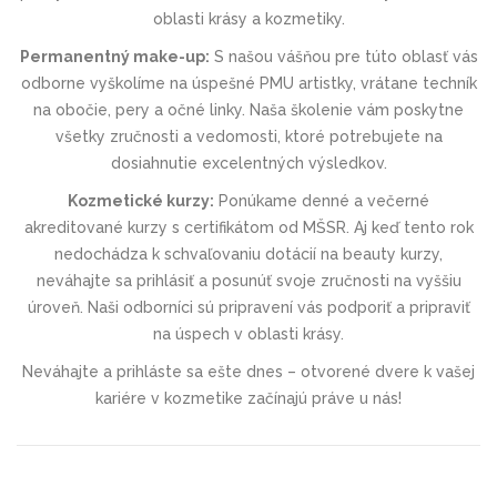
oblasti krásy a kozmetiky.
Permanentný make-up:
S našou vášňou pre túto oblasť vás
odborne vyškolíme na úspešné PMU artistky, vrátane techník
na obočie, pery a očné linky. Naša školenie vám poskytne
všetky zručnosti a vedomosti, ktoré potrebujete na
dosiahnutie excelentných výsledkov.
Kozmetické kurzy:
Ponúkame denné a večerné
akreditované kurzy s certifikátom od MŠSR. Aj keď tento rok
nedochádza k schvaľovaniu dotácií na beauty kurzy,
neváhajte sa prihlásiť a posunúť svoje zručnosti na vyššiu
úroveň. Naši odborníci sú pripravení vás podporiť a pripraviť
na úspech v oblasti krásy.
Neváhajte a prihláste sa ešte dnes – otvorené dvere k vašej
kariére v kozmetike začínajú práve u nás!