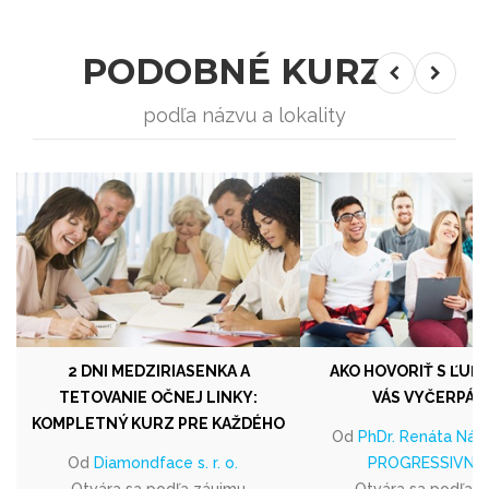
PODOBNÉ KURZY
podľa názvu a lokality
2 DNI MEDZIRIASENKA A
AKO HOVORIŤ S ĽUĎM
TETOVANIE OČNEJ LINKY:
VÁS VYČERPÁV
KOMPLETNÝ KURZ PRE KAŽDÉHO
Od
PhDr. Renáta Názl
Od
Diamondface s. r. o.
PROGRESSIVNE.
Otvára sa podľa záujmu
Otvára sa podľa 