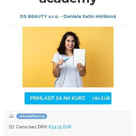
DS BEAUTY s.r.o. - Daniela Satin Höriková
PRIHLÁSIŤ SA NA KURZ
780 EUR
rekvalifikačný
Cena bez DPH:
634,15 EUR