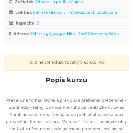
Začiatok:
Otvára sa podľa záujmu
Lektori:
Satin Hőriková D., Főldešiová B., Jacková S.
Kapacita:
6
Adresa:
Dlhá 1498, 94901 Nitra-časť Chrenová, Nitra
Kurz nebol aktualizovaný viac ako rok.
Popis kurzu
Prezenčná forma: teória a prax bude prebiehať prezenčne -
prednášky, dialóg, diskusia, konzultácie, praktické cvičenia
Kombinovaná forma: teória bude prebiehať online a prax
prezenčne Teória: aplikácia Microsoft Teams - audiovizuálny
kontakt s účastníkmi vzdelávacieho programu, písanie na