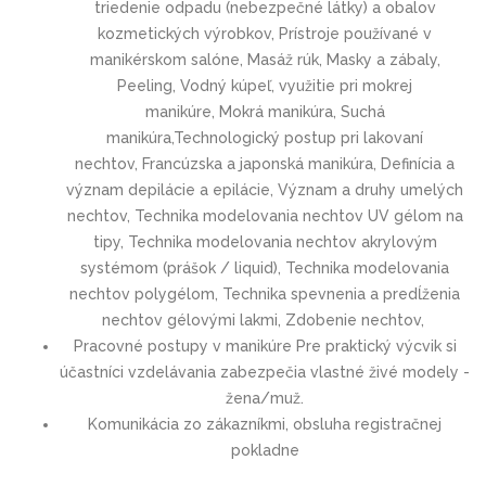
triedenie odpadu (nebezpečné látky) a obalov
kozmetických výrobkov, Prístroje používané v
manikérskom salóne, Masáž rúk, Masky a zábaly,
Peeling, Vodný kúpeľ, využitie pri mokrej
manikúre, Mokrá manikúra, Suchá
manikúra,Technologický postup pri lakovaní
nechtov, Francúzska a japonská manikúra, Definícia a
význam depilácie a epilácie, Význam a druhy umelých
nechtov, Technika modelovania nechtov UV gélom na
tipy, Technika modelovania nechtov akrylovým
systémom (prášok / liquid), Technika modelovania
nechtov polygélom, Technika spevnenia a predĺženia
nechtov gélovými lakmi, Zdobenie nechtov,
Pracovné postupy v manikúre Pre praktický výcvik si
účastníci vzdelávania zabezpečia vlastné živé modely -
žena/muž.
Komunikácia zo zákazníkmi, obsluha registračnej
pokladne