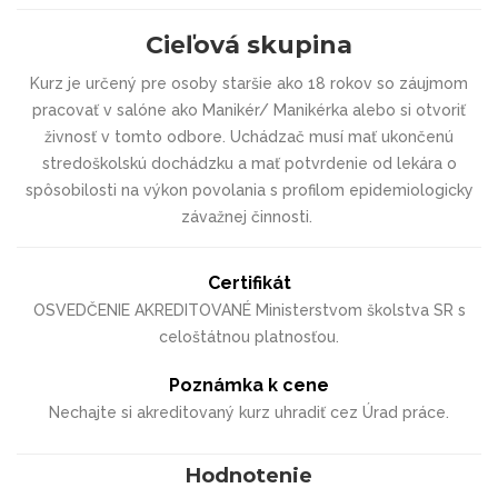
Cieľová skupina
Kurz je určený pre osoby staršie ako 18 rokov so záujmom
pracovať v salóne ako Manikér/ Manikérka alebo si otvoriť
živnosť v tomto odbore. Uchádzač musí mať ukončenú
stredoškolskú dochádzku a mať potvrdenie od lekára o
spôsobilosti na výkon povolania s profilom epidemiologicky
závažnej činnosti.
Certifikát
OSVEDČENIE AKREDITOVANÉ Ministerstvom školstva SR s
celoštátnou platnosťou.
Poznámka k cene
Nechajte si akreditovaný kurz uhradiť cez Úrad práce.
Hodnotenie