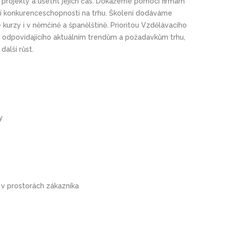
t projekty a ušetřit jejich čas. Dokážeme pomoci firmám
ení konkurenceschop­nosti na trhu. Školení dodáváme
urzy i v němčině a španělštině. Prioritou Vzdělávacího
ní odpovídajícího aktuálním trendům a požadavkům trhu,
alší růst.
y
 v prostorách zákazníka