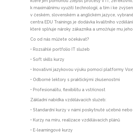
které jím pomohou zlepšit procesy v IT, zefektivni
k maximálnímu využití technologií, a tím i ke zvýš
v českém, slovenském a anglickém jazyce, vybrané k
centra EDU Trainings je dodávka kvalitního vzdělá
které splňuje nároky zákazníka a umožňuje mu jeho d
Co od nás můžete očekávat?
• Rozsáhlé portfolio IT služeb
• Soft skills kurzy
• Inovativní jazykovou výuku pomocí platformy Vox
• Odborné lektory s praktickými zkušenostmi
• Profesionalitu, flexibilitu a vstřícnost
Základní nabídka vzdělávacích služeb:
• Standardní kurzy v námi poskytnuté učebně nebo
• Kurzy na míru, realizace vzdělávacích plánů
• E-learningové kurzy