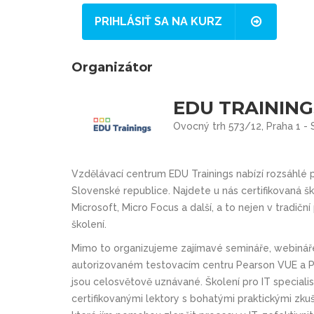
PRIHLÁSIŤ SA NA KURZ
Organizátor
EDU TRAININGS
Ovocný trh 573/12, Praha 1 -
Vzdělávací centrum
EDU Trainings
nabízí rozsáhlé p
Slovenské republice. Najdete u nás
certifikovaná š
Microsoft, Micro Focus a další
, a to nejen v tradiční
školení
.
Mimo to organizujeme zajímavé
semináře, webináře
autorizovaném testovacím centru Pearson VUE a
jsou celosvětově uznávané. Školení pro IT special
certifikovanými lektory s bohatými praktickými zkuš