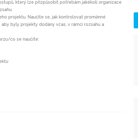
tupů, který lze přizpůsobit potřebám jakékoli organizace
ozsahu.
eho projektu. Naučíte se, jak kontrolovat proměnné
tit, aby byly projekty dodány včas, v rámci rozsahu a
kurzu/co se naučíte:
jektu