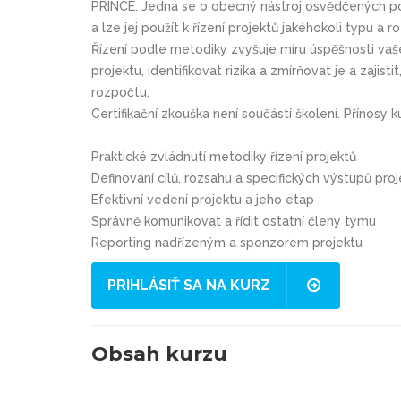
PRINCE. Jedná se o obecný nástroj osvědčených pos
a lze jej použít k řízení projektů jakéhokoli typu a r
Řízení podle metodiky zvyšuje míru úspěšnosti vaš
projektu, identifikovat rizika a zmírňovat je a zajis
rozpočtu.
Certifikační zkouška není součástí školení. Přínosy 
Praktické zvládnutí metodiky řízení projektů
Definování cílů, rozsahu a specifických výstupů pro
Efektivní vedení projektu a jeho etap
Správně komunikovat a řídit ostatní členy týmu
Reporting nadřízeným a sponzorem projektu
PRIHLÁSIŤ SA NA KURZ
Obsah kurzu