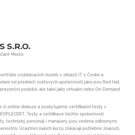
 S.R.O.
 Staré Město
ortfolio vzdělávacích služeb v oblasti IT v České a
kolení
od předních světových společností jako jsou
Red Hat,
prezenční podobě
, ale také jako
virtuální
nebo
On-Demand
 či online diskuze
a poskytujeme
certifikační testy v
 PEOPLECERT
. Testy a certifikace těchto společností
isty, technický personál i manažery jsou vedena odbornými
enostmi. Účastníci našich kurzů získávají potřebné znalosti,