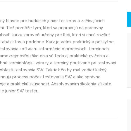
ný hlavne pre budúcich junior testerov a začínajúcich
rmi. Tiež pomôže tým, ktorí sa pripravujú na pracovný
sah kurzu zároveň určený pre ľudí, ktorí si chcú rozšíriť
atabázistov a podobne. Kurz je veľmi praktický a poskytne
testovania softwaru, informácie o procesoch, termínoch,
amozrejmosťou školenia sú teda aj praktické cvičenia a
bnú terminológiu, výrazy a termíny používané pri testovaní
oblasti testovania SW. Taktiež čo by mal vedieť každý
 fungujú procesy počas testovania SW a ako správne
je a praktickú skúsenosť. Absolvovaním školenia získate
ie junior SW tester.