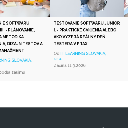
NIE SOFTWARU
TESTOVANIE SOFTWARU JUNIOR
II. - PLÁNOVANIE,
I. - PRAKTICKÉ CVIČENIA ALEBO
 A METODIKA
AKO VYZERÁ REÁLNY DEŇ
IA, DIZAJN TESTOV A
TESTERA V PRAXI
 MANAŽMENT
Od
IT LEARNING SLOVAKIA,
s.r.o.
RNING SLOVAKIA,
Začína 11.9.2026
 podľa záujmu