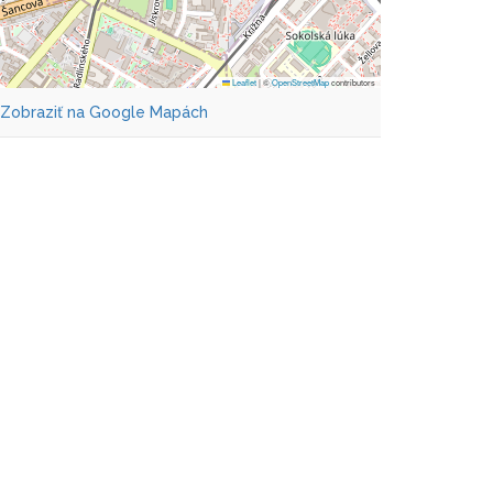
Leaflet
|
©
OpenStreetMap
contributors
Zobraziť na Google Mapách