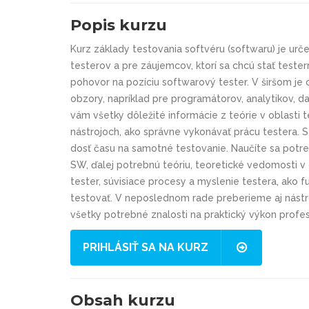
Popis kurzu
Kurz základy testovania softvéru (softwaru) je urče
testerov a pre záujemcov, ktorí sa chcú stať teste
pohovor na pozíciu softwarový tester. V širšom je ob
obzory, napríklad pre programátorov, analytikov, d
vám všetky dôležité informácie z teórie v oblasti 
nástrojoch, ako správne vykonávať prácu testera. S
dosť času na samotné testovanie. Naučíte sa potre
SW, ďalej potrebnú teóriu, teoretické vedomosti v 
tester, súvisiace procesy a myslenie testera, ako
testovať. V neposlednom rade preberieme aj nástro
všetky potrebné znalosti na praktický výkon profes
PRIHLÁSIŤ SA NA KURZ
Obsah kurzu