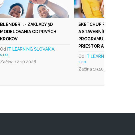
BLENDER I. - ZÁKLADY 3D
SKETCHUP PRE ARCHITE
MODELOVANIA OD PRVÝCH
A STAVEBNÍCTVO I. - ZÁKL
KROKOV
PROGRAMU, KRESLENIE,
PRIESTOR A MODELOVANI
Od
IT LEARNING SLOVAKIA,
s.r.o.
Od
IT LEARNING SLOVAKIA,
Začína 12.10.2026
s.r.o.
Začína 19.10.2026