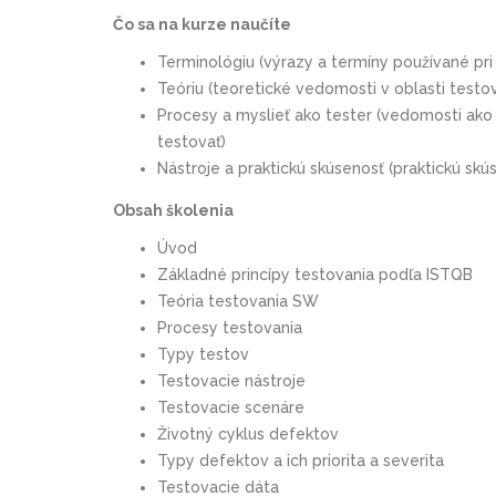
Čo sa na kurze naučíte
Terminológiu (výrazy a termíny používané pri
Teóriu (teoretické vedomosti v oblasti testo
Procesy a myslieť ako tester (vedomosti ak
testovať)
Nástroje a praktickú skúsenosť (praktickú skú
Obsah školenia
Úvod
Základné princípy testovania podľa ISTQB
Teória testovania SW
Procesy testovania
Typy testov
Testovacie nástroje
Testovacie scenáre
Životný cyklus defektov
Typy defektov a ich priorita a severita
Testovacie dáta