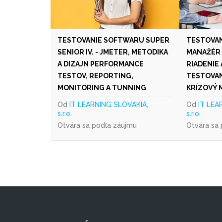
TESTOVANIE SOFTWARU SUPER
TESTOVA
SENIOR IV. - JMETER, METODIKA
MANAŽÉR I
A DIZAJN PERFORMANCE
RIADENIE
TESTOV, REPORTING,
TESTOVAN
MONITORING A TUNNING
KRÍZOVÝ
Od
IT LEARNING SLOVAKIA,
Od
IT LEA
s.r.o.
s.r.o.
Otvára sa podľa záujmu
Otvára sa