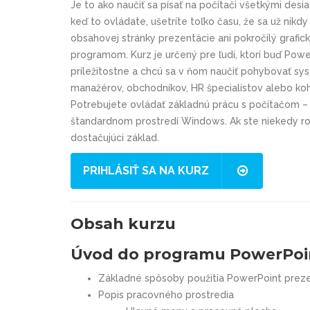
Je to ako naučiť sa písať na počítači všetkými desi
keď to ovládate, ušetríte toľko času, že sa už nik
obsahovej stránky prezentácie ani pokročilý grafic
programom. Kurz je určený pre ľudí, ktorí buď Powe
príležitostne a chcú sa v ňom naučiť pohybovať sy
manažérov, obchodníkov, HR špecialistov alebo koh
Potrebujete ovládať základnú prácu s počítačom – v
štandardnom prostredí Windows. Ak ste niekedy ro
dostačujúci základ.
PRIHLÁSIŤ SA NA KURZ
Obsah kurzu
Úvod do programu PowerPoi
Základné spôsoby použitia PowerPoint prez
Popis pracovného prostredia