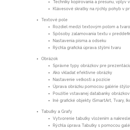
Techniky kopírovania a presunu, vplyv 
Klávesové skratky na rýchly pohyb v pr
Textové pole
Rozdiel medzi textovým poľom a tvar
Spôsoby zalamovania textu v preddefi
Nastavenia písma a odseku
Rýchla grafická úprava štýlmi tvaru
Obrázok
Správne typy obrázkov pre prezentáci
Ako vkladať efektívne obrázky
Nastavenie veľkosti a pozície
Úprava obrázku pomocou galérie štýl
Použitie vstavanej databanky obrázkov 
Iné grafické objekty (SmartArt, Tvary, 
Tabuľky a Grafy
Vytvorenie tabuľky vložením a nakresl
Rýchla úprava Tabuľky s pomocou galér