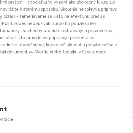
atimi prstami - spočiatku to vyzerá ako zbytočný luxus, ale
dy nevrátite k starému spôsobu. Školenie nepokrýva prípravu
ký dizajn - zameriavame sa čisto na efektívnu prácu s
rPoint vôbec nepoužívali, alebo ho používali len
stematicky. Je vhodný pre administratívnych pracovníkov,
okoľvek, kto pravidelne pripravuje prezentácie.
edieť si otvoriť súbor, kopírovať, ukladať a pohybovať sa v
bili dokument vo Worde alebo tabuľku v Exceli, máte
nt
entácie