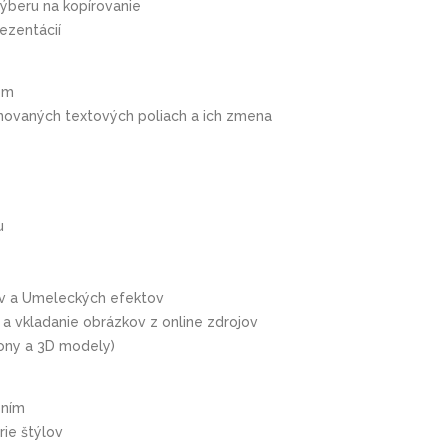
výberu na kopírovanie
ezentácií
om
novaných textových poliach a ich zmena
u
ov a Umeleckých efektov
a vkladanie obrázkov z online zdrojov
Ikony a 3D modely)
ením
ie štýlov