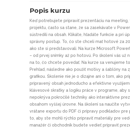
Popis kurzu
Keď potrebujete pripraviť prezentáciu na meeting,
projektu, často sa stane, že sa zasekávate v Powe
sústredili na obsah. Klikáte, hľadáte funkcie a pri 
správny postup. To, čo ste chceli mať hotové za 2
ako ste si predstavovali. Na kurze Microsoft Power
– od prvej snímky až po hotovú. Po školení vás už 
na to, čo chcete povedať. Na kurze sa venujeme tom
Prehľad, následne ako použiť motívy a šablóny na 
grafikou. Školenie nie je o dizajne ani o tom, ako pr
pripravený obsah jednoducho a efektívne využijem
klávesové skratky a logiku práce v programe, aby
nepokrýva pokročilé techniky ako interaktívne preze
obsahom vyššej úrovne. Na školení sa naučíte vytvo
vrátane exportu do PDF či prípravy podkladov pre p
to, aby ste mohli rýchlo pripraviť materiály pre ved
manažér či obchodník budete vedieť pripraviť preze