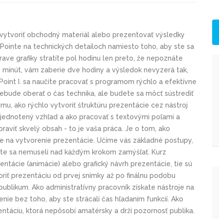
 vytvoriť obchodný materiál alebo prezentovať výsledky
rPointe na technických detailoch namiesto toho, aby ste sa
úprave grafiky stratíte pol hodinu len preto, že nepoznáte
0 minút, vám zaberie dve hodiny a výsledok nevyzerá tak,
Point I. sa naučíte pracovať s programom rýchlo a efektívne
nebude oberať o čas technika, ale budete sa môcť sústrediť
u, ako rýchlo vytvoriť štruktúru prezentácie cez nástroj
zjednotený vzhľad a ako pracovať s textovými poľami a
ipraviť skvelý obsah - to je vaša práca. Je o tom, ako
e na vytvorenie prezentácie. Učíme vás základné postupy,
 ste sa nemuseli nad každým krokom zamýšľať. Kurz
ntácie (animácie) alebo grafický návrh prezentácie, tie sú
riť prezentáciu od prvej snímky až po finálnu podobu
ublikum. Ako administratívny pracovník získate nástroje na
enie bez toho, aby ste strácali čas hľadaním funkcií. Ako
ntáciu, ktorá nepôsobí amatérsky a drží pozornosť publika.