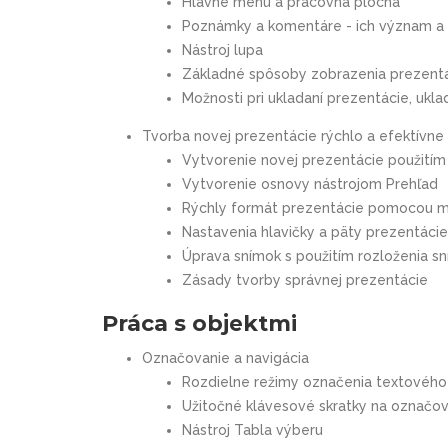
Hlavné menu a pracovná plocha
Poznámky a komentáre - ich význam a 
Nástroj lupa
Základné spôsoby zobrazenia prezent
Možnosti pri ukladaní prezentácie, ukl
Tvorba novej prezentácie rýchlo a efektívne
Vytvorenie novej prezentácie použitím
Vytvorenie osnovy nástrojom Prehľad
Rýchly formát prezentácie pomocou m
Nastavenia hlavičky a päty prezentácie
Úprava snímok s použitím rozloženia s
Zásady tvorby správnej prezentácie
Práca s objektmi
Označovanie a navigácia
Rozdielne režimy označenia textového
Užitočné klávesové skratky na označo
Nástroj Tabla výberu