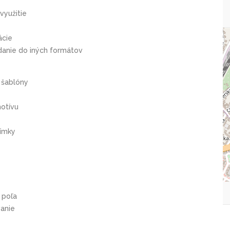
využitie
ácie
adanie do iných formátov
 šablóny
otívu
nímky
 poľa
vanie